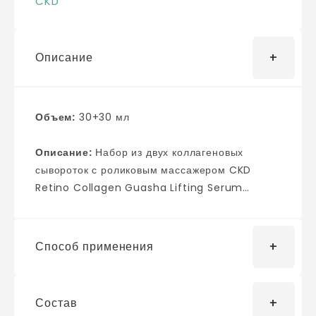
CKD
Описание
Объем:
30+30 мл
Описание:
Набор из двух коллагеновых
сывороток с роликовым массажером CKD
Retino Collagen Guasha Lifting Serum
оказывает выраженное действие лифтинга,
подтягивает и укрепляет контуры лица.
Интенсивно увлажняет, поддерживает
Способ применения
оптимальный гидролипидный баланс и
обладает высокой антиоксидантной
активностью. Повышает эластичность и
Состав
Нажимайте на тубу до тех пор, пока не выйдет
упругость тканей, укрепляет тонкую кожу в