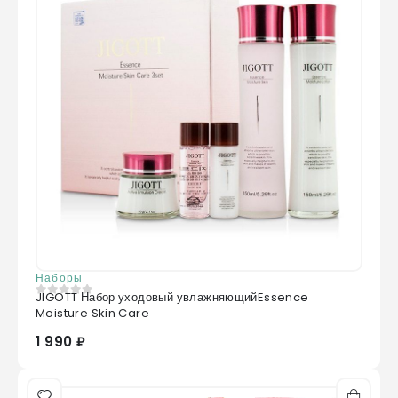
Наборы
JIGOTT Набор уходовый увлажняющийEssence
0
из 5
Moisture Skin Care
1 990 ₽