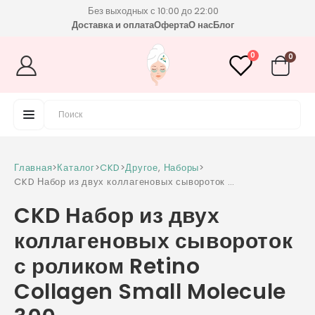
Без выходных с 10:00 до 22:00
Доставка и оплата
Оферта
О нас
Блог
0
0
Главная
>
Каталог
>
CKD
>
Другое
,
Наборы
>
CKD Набор из двух коллагеновых сывороток с
роликом Retino Collagen Small Molecule 300
CKD Набор из двух
коллагеновых сывороток
с роликом Retino
Collagen Small Molecule