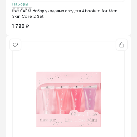
Наборы
the SAEM Набор уходовых средств Absolute for Men
0
из 5
Skin Care 2 Set
1 790 ₽