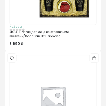
Наборы
JIGOTT Набор для лица со стволовыми
0
из 5
клетками/DaanDan Bit Hanbang
3 590 ₽