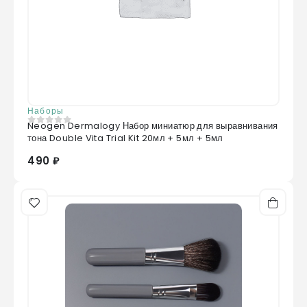
Наборы
Neogen Dermalogy Набор миниатюр для выравнивания
0
из 5
тона Double Vita Trial Kit 20мл + 5мл + 5мл
490 ₽