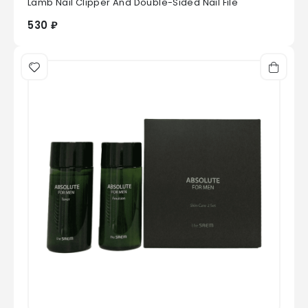
Lamb Nail Clipper And Double-Sided Nail File
530 ₽