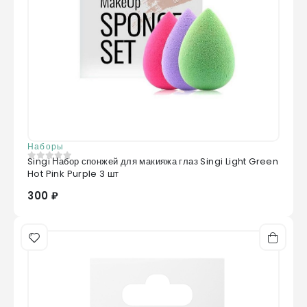
Carbomer, Disodium Edta, Limonene,
Linalool
Наборы
Singi Набор спонжей для макияжа глаз Singi Light Green
0
из 5
Hot Pink Purple 3 шт
300 ₽