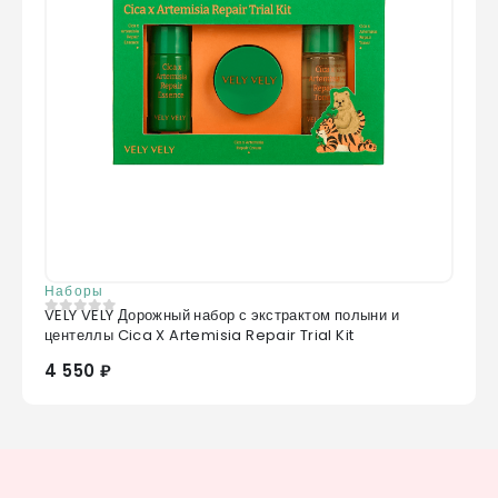
Наборы
VELY VELY Дорожный набор с экстрактом полыни и
0
из 5
центеллы Cica X Artemisia Repair Trial Kit
4 550 ₽