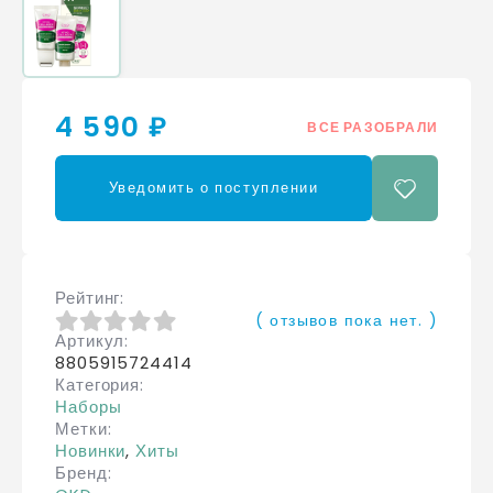
4 590 ₽
ВСЕ РАЗОБРАЛИ
Уведомить о поступлении
Рейтинг
( отзывов пока нет. )
Артикул
0
из 5
8805915724414
Категория
Наборы
Метки
Новинки
,
Хиты
Бренд