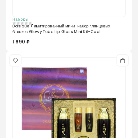
Наборы
Dasique Лимитированный мини-набор глянцевых
0
из 5
блесков Glowy Tube Lip Gloss Mini Kit-Cool
1 690 ₽