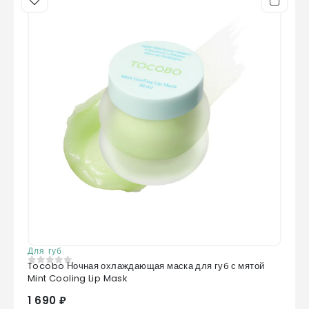
Для губ
Tocobo Ночная охлаждающая маска для губ с мятой
0
из 5
Mint Cooling Lip Mask
1 690 ₽