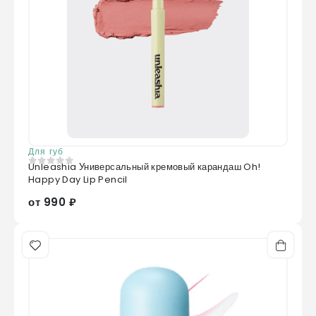
Для губ
Unleashia Универсальный кремовый карандаш Oh!
0
из 5
Happy Day Lip Pencil
от 990 ₽