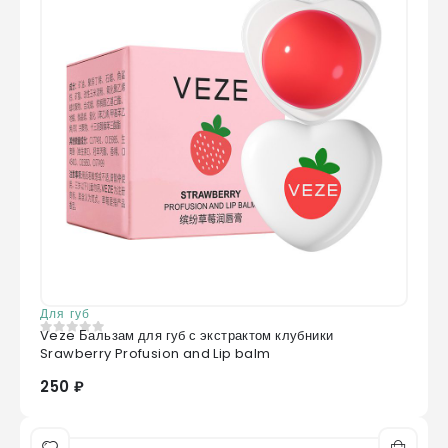
Для губ
Veze Бальзам для губ с экстрактом клубники
0
из 5
Srawberry Profusion and Lip balm
250 ₽