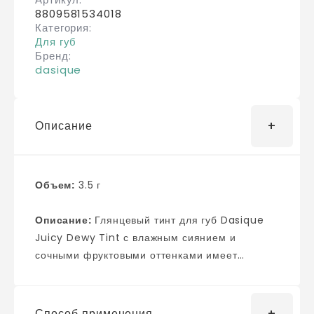
0
из 5
8809581534018
Категория
Для губ
Бренд
dasique
Описание
Объем:
3.5 г
Описание:
Глянцевый тинт для губ Dasique
Juicy Dewy Tint с влажным сиянием и
сочными фруктовыми оттенками имеет
большую палитру для разных цветотипов.
Придаёт губам визуальный объём со
стеклянным блеском и делает их более
Способ применения