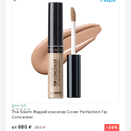
11 видов
Для губ
The Saem Жидкий консилер Cover Perfection Tip
0
из 5
Concealer
от 680 ₽
-20%
850 ₽