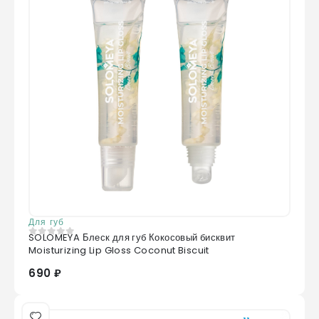
Для губ
SOLOMEYA Блеск для губ Кокосовый бисквит
0
из 5
Moisturizing Lip Gloss Coconut Biscuit
690 ₽