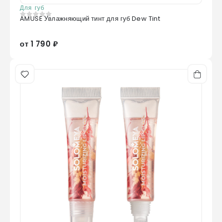
Для губ
AMUSE Увлажняющий тинт для губ Dew Tint
0
из 5
от 1 790 ₽