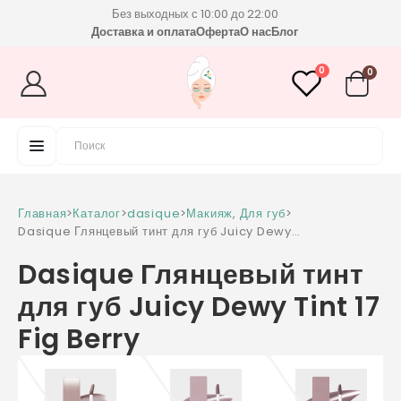
Без выходных с 10:00 до 22:00
Доставка и оплата
Оферта
О нас
Блог
0
0
Главная
>
Каталог
>
dasique
>
Макияж
,
Для губ
>
Dasique Глянцевый тинт для губ Juicy Dewy
Tint 17 Fig Berry
Dasique Глянцевый тинт
для губ Juicy Dewy Tint 17
Fig Berry