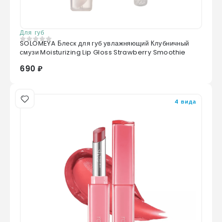
Для губ
SOLOMEYA Блеск для губ увлажняющий Клубничный
0
из 5
смузи Moisturizing Lip Gloss Strawberry Smoothie
690 ₽
4 вида