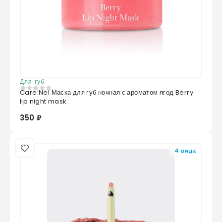
Для губ
Care:Nel Маска для губ ночная с ароматом ягод Berry
0
из 5
lip night mask
350 ₽
4 вида