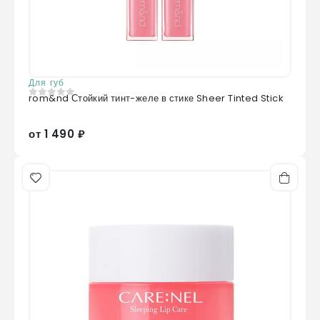
Для губ
rom&nd Стойкий тинт-желе в стике Sheer Tinted Stick
0
из 5
от 1 490 ₽