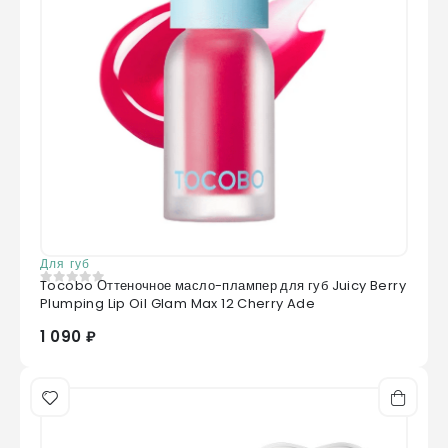
Для губ
Tocobo Оттеночное масло-плампер для губ Juicy Berry
0
из 5
Plumping Lip Oil Glam Max 12 Cherry Ade
1 090 ₽