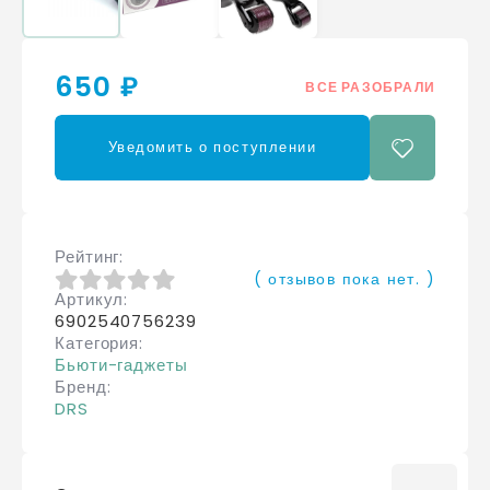
650 ₽
ВСЕ РАЗОБРАЛИ
Уведомить о поступлении
Рейтинг
( отзывов пока нет. )
Артикул
0
из 5
6902540756239
Категория
Бьюти-гаджеты
Бренд
DRS