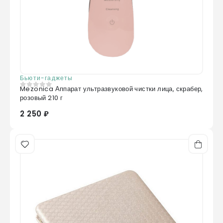
Бьюти-гаджеты
Mezonica Аппарат ультразвуковой чистки лица, скрабер,
0
из 5
розовый 210 г
2 250 ₽