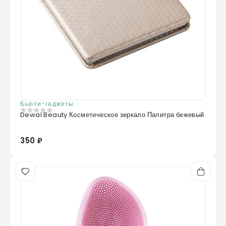
Бьюти-гаджеты
Dewal Beauty Косметическое зеркало Палитра бежевый
0
из 5
350 ₽