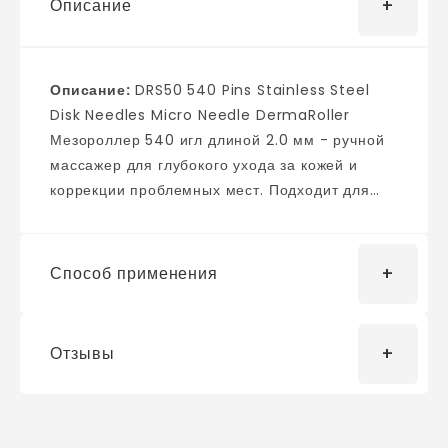
Описание
Описание:
DRS50 540 Pins Stainless Steel
Disk Needles Micro Needle DermaRoller
Мезороллер 540 игл длиной 2.0 мм - ручной
массажер для глубокого ухода за кожей и
коррекции проблемных мест. Подходит для
лица и тела. Преимущества мезороллера:
Мезороллер DRS прост в применении (такая
дорогостоящая процедура, как мезотерапия –
Способ применения
теперь доступна каждому), достаточно всего
лишь следовать Инструкции Мезороллер DRS
безопасен, в отличие от абляционных
Отзывы
• Перед процедурой нужно
процедур, он не снимает верхний слой кожи, а
продезинфицировать иглы мезороллера. Для
лишь повреждает его, что является защитой от
этого используйте любой антисептик –
проникновения инфекций, пыли и грязи извне
хлоргексидин, мирамистин или спирт. Для
Процесс регенерации (восстановления) кожи
Телефон
*
?