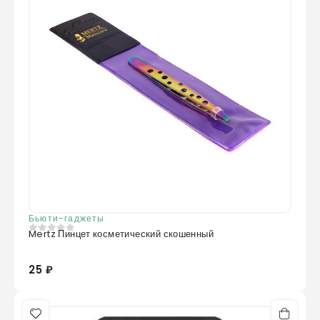
Бьюти-гаджеты
Mertz Пинцет косметический скошенный
0
из 5
25 ₽