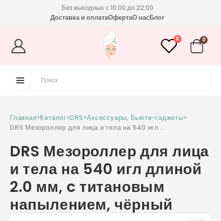
Без выходных с 10:00 до 22:00
Доставка и оплата
Оферта
О нас
Блог
0
0
Главная
>
Каталог
>
DRS
>
Аксессуары
,
Бьюти-гаджеты
>
DRS Мезороллер для лица и тела на 540 игл
длиной 2.0 мм, c титановым напылением,
DRS Мезороллер для лица
чёрный
и тела на 540 игл длиной
2.0 мм, c титановым
напылением, чёрный