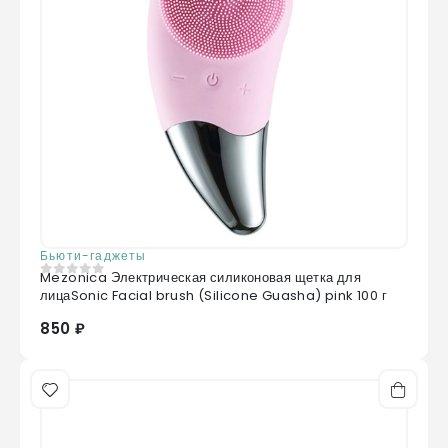
Бьюти-гаджеты
Mezonica Электрическая силиконовая щетка для
0
из 5
лицаSonic Facial brush (Silicone Guasha) pink 100 г
850 ₽