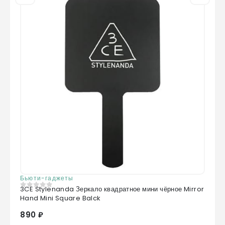
Бьюти-гаджеты
3CE Stylenanda Зеркало квадратное мини чёрное Mirror
0
из 5
Hand Mini Square Balck
890 ₽