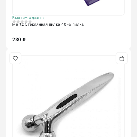
Бьюти-гаджеты
Mertz Стеклянная пилка 40-5 пилка
0
из 5
230 ₽