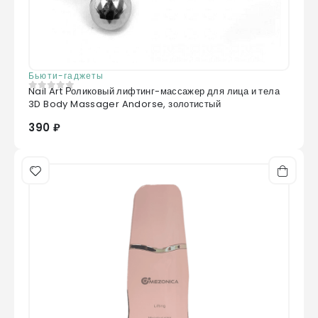
Бьюти-гаджеты
Nail Art Роликовый лифтинг-массажер для лица и тела
0
из 5
3D Body Massager Andorse, золотистый
390 ₽