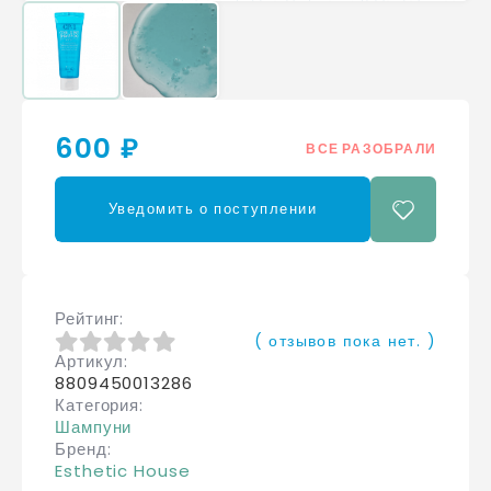
600 ₽
ВСЕ РАЗОБРАЛИ
Уведомить о поступлении
Рейтинг
( отзывов пока нет. )
Артикул
0
из 5
8809450013286
Категория
Шампуни
Бренд
Esthetic House