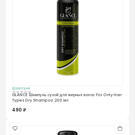
Шампуни
GLANCE Шампунь сухой для жирных волос For Only Hair
0
из 5
Types Dry Shampoo 200 мл
490 ₽