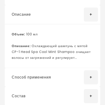
Описание
Объем:
100 мл
Описание:
Охлаждающий шампунь с мятой
CP-1 Head Spa Cool Mint Shampoo очищает
волосы от загрязнений и регулирует
выработку себума, успокаивает кожу головы,
устраняет раздражение, зуд и шелушение.
Помогает в лечении перхоти. Ускоряет
Способ применения
кровообращение и стимулирует рост волос,
приятно охлаждает кожу головы, оставляет
ощущение свежести. Разглаживает кутикулу,
Состав
Необходимое количество средства нанесите
делает волосы мягкими, гладкими и
на влажные волосы, вспеньте, слегка массируя
шелковистыми. Дополнительные активные