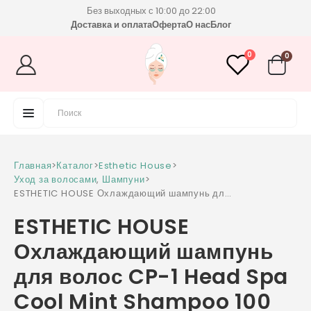
Без выходных с 10:00 до 22:00
Доставка и оплата
Оферта
О нас
Блог
0
0
Главная
>
Каталог
>
Esthetic House
>
Уход за волосами
,
Шампуни
>
ESTHETIC HOUSE Охлаждающий шампунь для
волос CP-1 Head Spa Cool Mint Shampoo
ESTHETIC HOUSE
100 мл
Охлаждающий шампунь
для волос CP-1 Head Spa
Cool Mint Shampoo 100