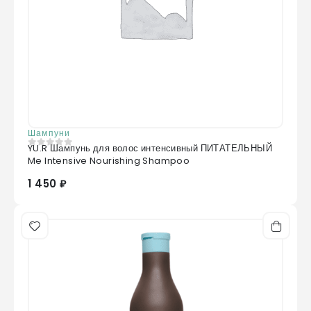
Шампуни
YU.R Шампунь для волос интенсивный ПИТАТЕЛЬНЫЙ
0
из 5
Me Intensive Nourishing Shampoo
1 450 ₽