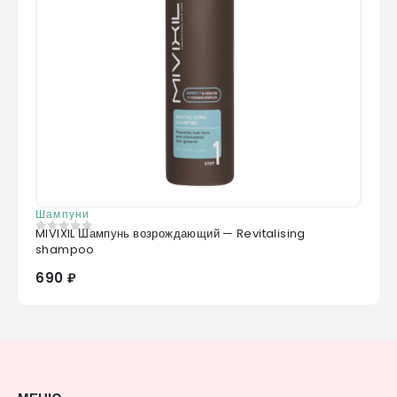
Шампуни
MIVIXIL Шампунь возрождающий — Revitalising
0
из 5
shampoo
690 ₽