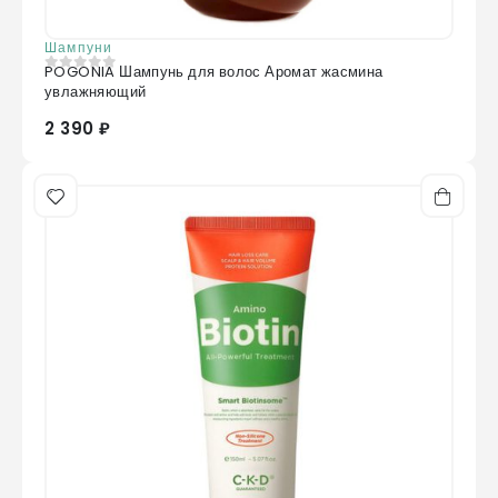
Шампуни
POGONIA Шампунь для волос Аромат жасмина
0
из 5
увлажняющий
2 390 ₽