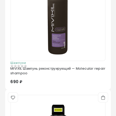
Шампуни
MIVIXIL Шампунь реконструирующий — Molecular repair
0
из 5
shampoo
690 ₽