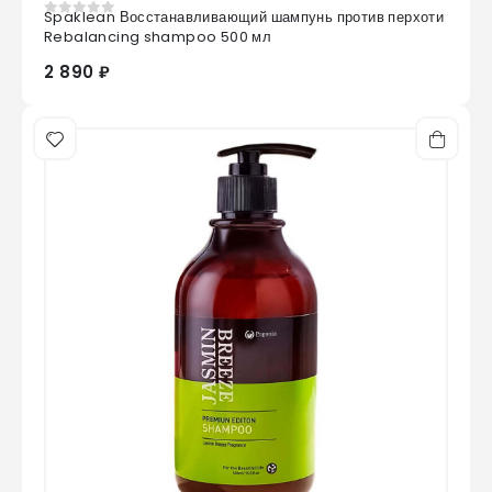
Spaklean Восстанавливающий шампунь против перхоти
0
из 5
Rebalancing shampoo 500 мл
2 890 ₽