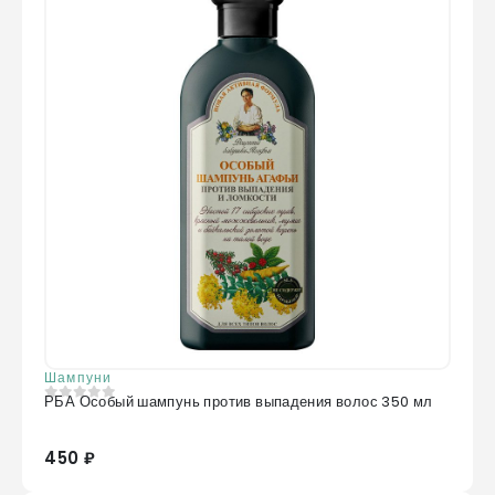
Шампуни
РБА Особый шампунь против выпадения волос 350 мл
0
из 5
450 ₽