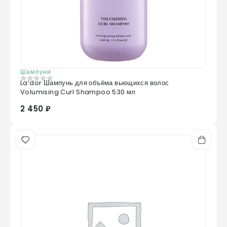
Шампуни
La’dor Шампунь для объёма вьющихся волос
0
из 5
Volumising Curl Shampoo 530 мл
2 450 ₽