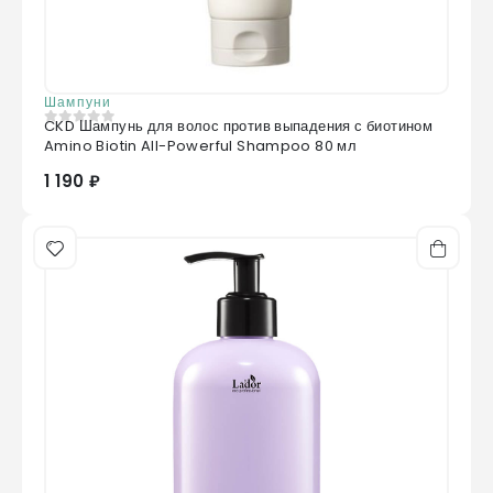
Шампуни
CKD Шампунь для волос против выпадения с биотином
0
из 5
Amino Biotin All-Powerful Shampoo 80 мл
1 190 ₽