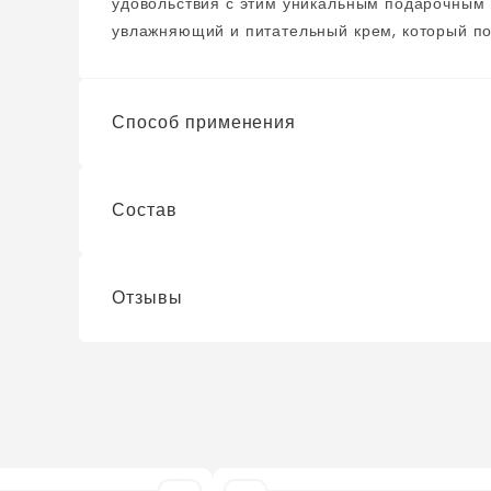
удовольствия с этим уникальным подарочным н
увлажняющий и питательный крем, который пом
Пилочка для ногтей в виде арбузной дольки: 
игривости и радости в уход за ногтями. Прек
поможет сделать процесс ухода за ногтями еще бо
Способ применения
станет прекрасным подарком для любой женщи
Удивите и порадуйте ваших близких этим неж
Состав
1. Funny Organix Крем для рук ПИТАНИЕ: Нане
необходимости. 2. Funny Organix Пилка для 
Подходит для домашнего и профессиональног
Отзывы
1. Funny Organix Крем: Aqua, Glycerin, Petro
(Watermelon) Fruit Extract, Polyacrylamide, 
Glyceryl Stearate, Lauric/Myristic/Palmitic/
Stearate, Polysorbate 60, Carbomer, Trieth
Телефон
*
?
/ оценок ещё нет
Gum, Fragrance, Butylene Glycol, Phenoxyeth
платик
Отзыв
*