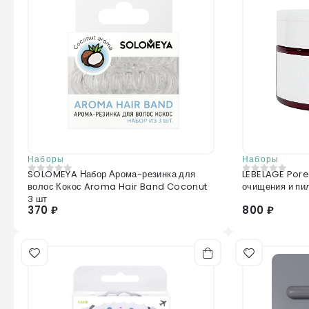
Наборы
Наборы
SOLOMEYA Набор Арома-резинка для
LEBELAGE Pore
0
из 5
0
из 5
волос Кокос Aroma Hair Band Coconut
очищения и пи
3 шт
370 ₽
800 ₽