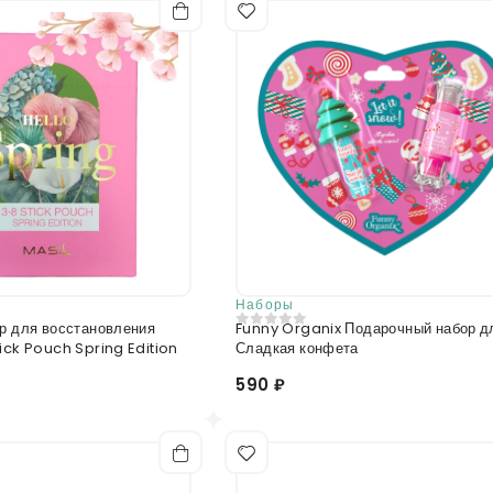
Отправить отзыв
Наборы
ор для восстановления
Funny Organix Подарочный набор д
0
из 5
ick Pouch Spring Edition
Сладкая конфета
590 ₽