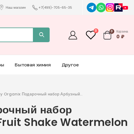
Наш магазин
+7(499)-705-65-35
0
0
Корзина
0
₽
ры
Бытовая химия
Другое
y Organix Подарочный набор Арбузный
ейль Fruit Shake Watermelon 40 мл
рочный набор
Fruit Shake Watermelon