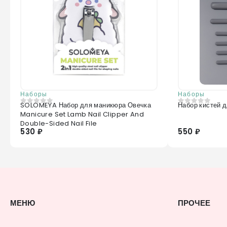
Наборы
Наборы
SOLOMEYA Набор для маникюра Овечка
Набор кистей д
0
из 5
0
из 5
Manicure Set Lamb Nail Clipper And
Double-Sided Nail File
530 ₽
550 ₽
МЕНЮ
ПРОЧЕЕ