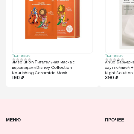
Тканевые
Тканевые
JMsolution Питательная маска с
Anua Барьерна
0
из 5
0
из 5
церамидами Disney Collection
хауттюйнией 
Nourishing Ceramide Mask
Night Solution
190 ₽
390 ₽
МЕНЮ
ПРОЧЕЕ