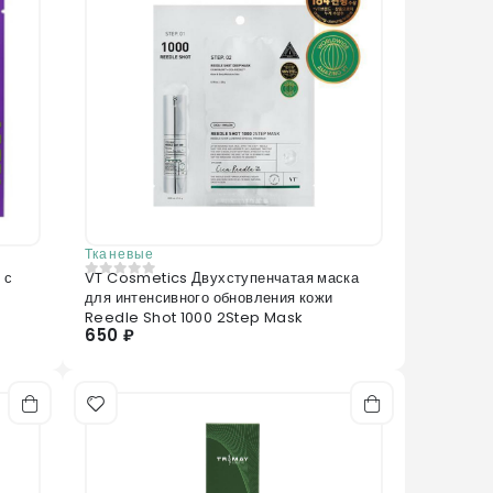
Тканевые
VT Cosmetics Двухступенчатая маска
0
из 5
для интенсивного обновления кожи
Reedle Shot 1000 2Step Mask
650 ₽