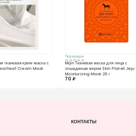
Тканевые
я тканевая крем-маска с
Mijin Тканевая маска для лица с
0
из 5
Heartleaf Cream Mask
лошадиным жиром Skin Planet Jeju
Moisturizing Mask 25 г
70 ₽
КОНТАКТЫ