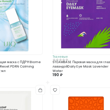
Тканевые
щая маска с ПДРН Biome
STEAMBASE Паровая маска для глаз с
0
из 5
Reset PDRN Calming
лавандойDaily Eye Mask Lavender
2 мл
Water
190 ₽