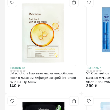
Тканевые
Тканевые
JMsolution Тканевая маска микробиома
VT Cosmetics
0
из 5
0
из 5
кожи с лизатом бифидобактерий Enriched
маска с микро
Skin Be Up Mask
Shot 100hL 2S
140 ₽
390 ₽