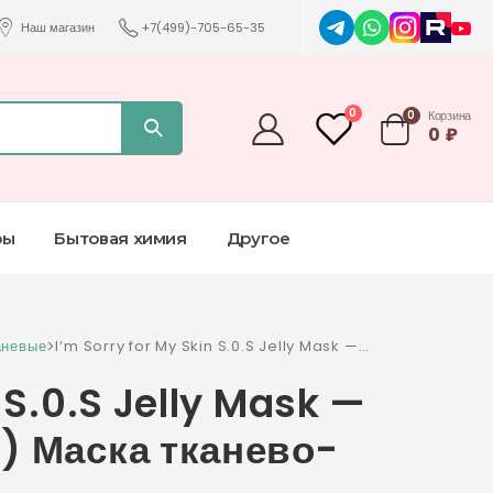
Наш магазин
+7(499)-705-65-35
0
0
Корзина
0
₽
ры
Бытовая химия
Другое
аневые
>
I’m Sorry for My Skin S.0.S Jelly Mask —
Soothing (Pink Swan) Маска тканево-гелевая
 S.0.S Jelly Mask —
33 мл
) Маска тканево-