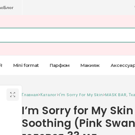
ас
Блог
R
Mini format
Парфюм
Макияж
Аксессуа
Главная
>
Каталог
>
I'm Sorry For My Skin
>
MASK BAR
,
Тк
I’m Sorry for My Skin
Soothing (Pink Swan