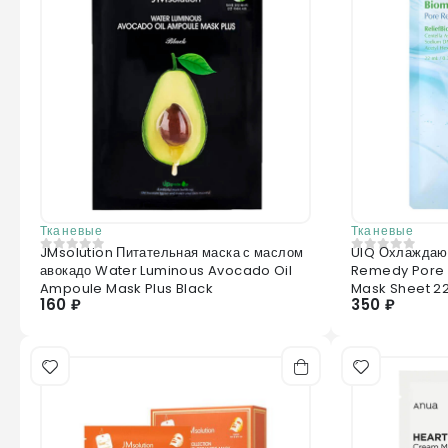
Тканевые
Тканевые
JMsolution Питательная маска с маслом
UIQ Охлаждаю
0
из 5
0
из 5
авокадо Water Luminous Avocado Oil
Remedy Pore 
Ampoule Mask Plus Black
Mask Sheet 2
160 ₽
350 ₽