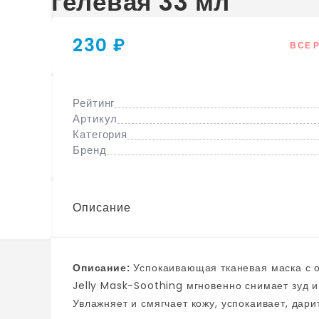
гелевая 33 мл
230 ₽
ВСЕ 
Рейтинг
Артикул
Категория
Бренд
Описание
Описание:
Успокаивающая тканевая маска с охлаждающим действием I'm Sorry for My Skin S.O.S
Jelly Mask-Soothing мгновенно снимает зуд и
Увлажняет и смягчает кожу, успокаивает, дар