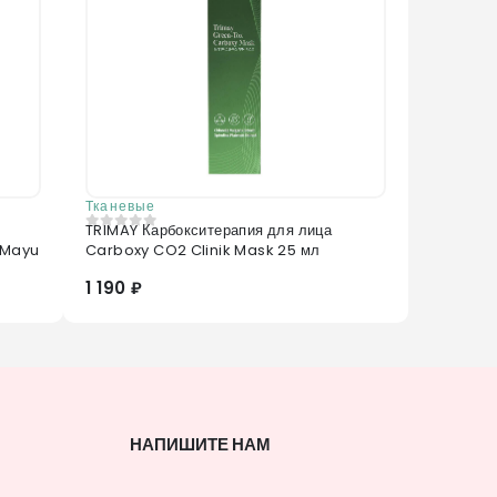
Тканевые
TRIMAY Карбокситерапия для лица
0
из 5
 Mayu
Carboxy CO2 Clinik Mask 25 мл
1 190 ₽
НАПИШИТЕ НАМ