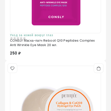
Уход за кожей вокруг глаз
CONSLY Маска-патч Reboot Q10 Peptides Complex
0
из 5
Anti Wrinkle Eye Mask 20 мл.
250 ₽