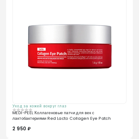
Уход за кожей вокруг глаз
MEDI-PEEL Коллагеновые патчи для век с
0
из 5
лактобактериями Red Lacto Collagen Eye Patch
2 950 ₽