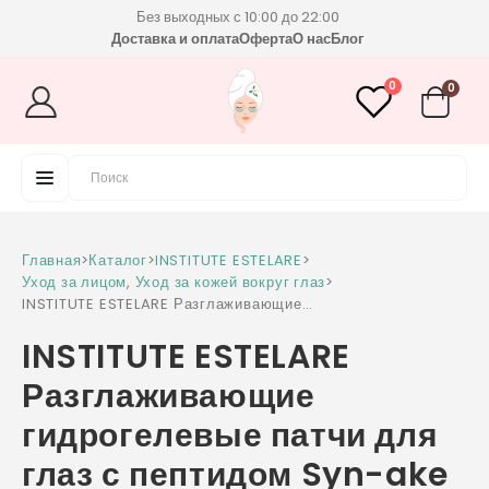
Без выходных с 10:00 до 22:00
Доставка и оплата
Оферта
О нас
Блог
0
0
Главная
>
Каталог
>
INSTITUTE ESTELARE
>
Уход за лицом
,
Уход за кожей вокруг глаз
>
INSTITUTE ESTELARE Разглаживающие
гидрогелевые патчи для глаз с пептидом Syn-
INSTITUTE ESTELARE
ake 60 шт
Разглаживающие
гидрогелевые патчи для
глаз с пептидом Syn-ake