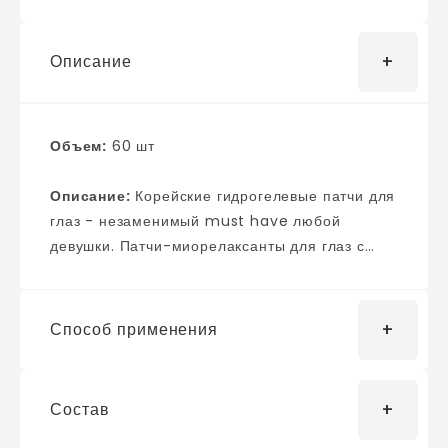
Описание
Объем:
60 шт
Описание:
Корейские гидрогелевые патчи для
глаз - незаменимый must have любой
девушки. Патчи-миорелаксанты для глаз с
пептидом SYN-ake действует словно ботокс -
расслабляет мышцы и выталкивает морщины
наружу, делая их менее заметными и
Способ применения
выраженными. Патчи-миорелаксанты
обладают моделирующим и лифтинг-
эффектом, избавляют от "гусиных лапок".
Состав
Лопаточкой (находится внутри упаковки)
Патчи также снимают отеки, припухлости,
достать патчи, разместить на очищенной коже
уменьшают мешки под глазами. Глубоко