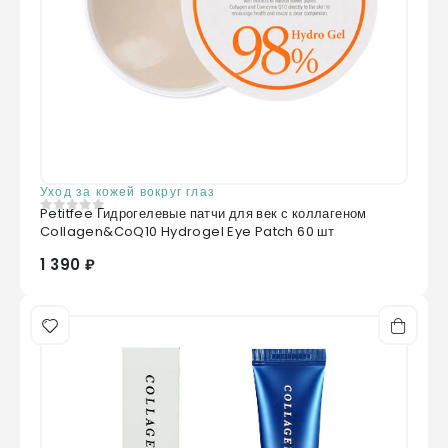
Уход за кожей вокруг глаз
Petitfee Гидрогелевые патчи для век с коллагеном
0
из 5
Collagen&CoQ10 Hydrogel Eye Patch 60 шт
1 390 ₽