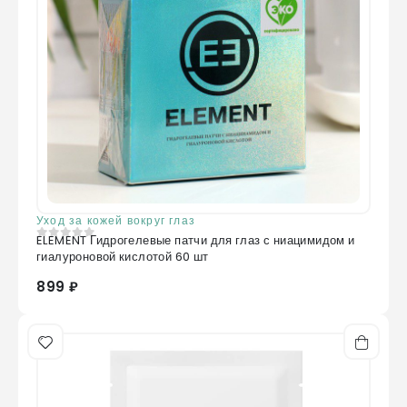
Уход за кожей вокруг глаз
ELEMENT Гидрогелевые патчи для глаз с ниацимидом и
0
из 5
гиалуроновой кислотой 60 шт
899 ₽