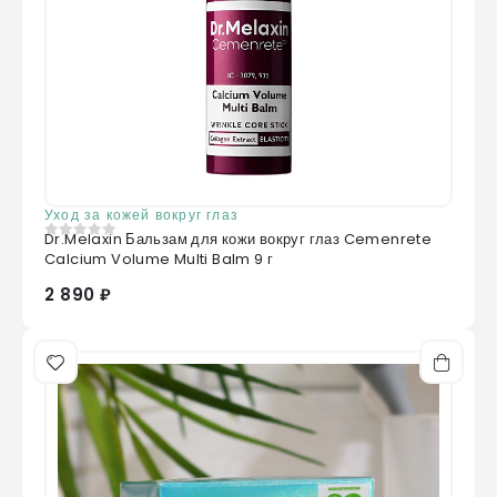
Уход за кожей вокруг глаз
Dr.Melaxin Бальзам для кожи вокруг глаз Cemenrete
0
из 5
Calcium Volume Multi Balm 9 г
2 890 ₽