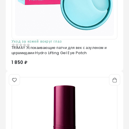
Ethylhexylglycerin, Disodium EDTA, Beta-
Glucan, Fragrance, CI 77019, CI 77499
Уход за кожей вокруг глаз
TRIMAY Успокаивающие патчи для век с азуленом и
0
из 5
церамидами Hydro Lifting Gel Eye Patch
1 850 ₽