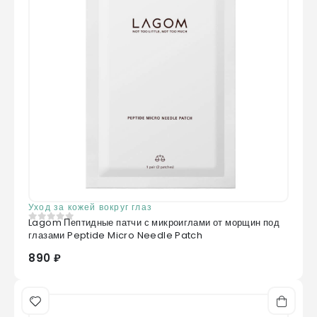
Уход за кожей вокруг глаз
Lagom Пептидные патчи с микроиглами от морщин под
0
из 5
глазами Peptide Micro Needle Patch
890 ₽