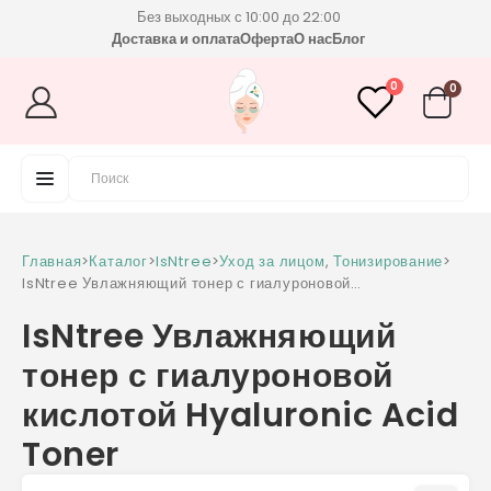
Без выходных с 10:00 до 22:00
Доставка и оплата
Оферта
О нас
Блог
0
0
Главная
>
Каталог
>
IsNtree
>
Уход за лицом
,
Тонизирование
>
IsNtree Увлажняющий тонер с гиалуроновой
кислотой Hyaluronic Acid Toner
IsNtree Увлажняющий
тонер с гиалуроновой
кислотой Hyaluronic Acid
Toner