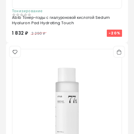
Тонизирование
Abib Тонер-пэды с гиалуроновой кислотой Sedum
0
из 5
Hyaluron Pad Hydrating Touch
1 832 ₽
-20%
2 290 ₽