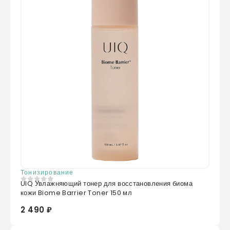
Тонизирование
UIQ Увлажняющий тонер для восстановления биома
0
из 5
кожи Biome Barrier Toner 150 мл
2 490 ₽