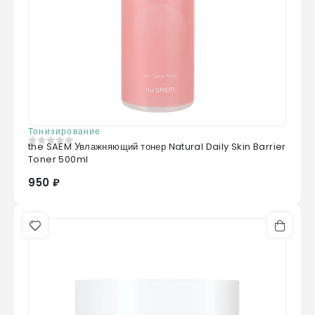
Тонизирование
the SAEM Увлажняющий тонер Natural Daily Skin Barrier
0
из 5
Toner 500ml
950 ₽