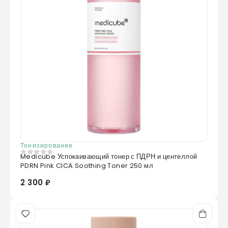
Тонизирование
Medicube Успокаивающий тонер с ПДРН и центеллой
0
из 5
PDRN Pink CICA Soothing Toner 250 мл
2 300 ₽