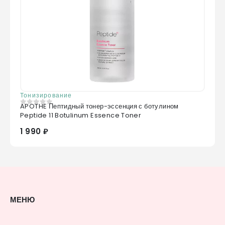
Тонизирование
APOTHE Пептидный тонер-эссенция с ботулином
0
из 5
Peptide 11 Botulinum Essence Toner
1 990 ₽
МЕНЮ