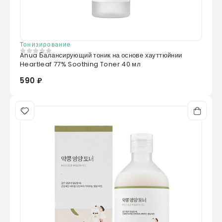
Тонизирование
Anua Балансирующий тоник на основе хауттюйнии
0
из 5
Heartleaf 77% Soothing Toner 40 мл
590 ₽