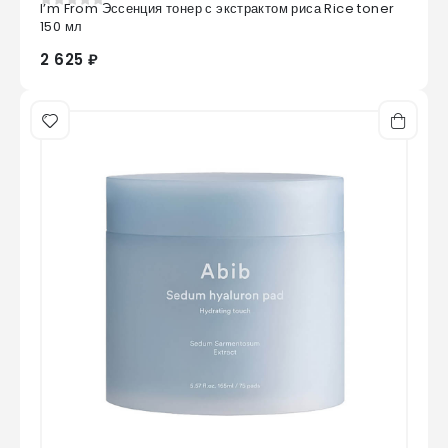
I’m From Эссенция тонер с экстрактом риса Rice toner
0
из 5
150 мл
2 625 ₽