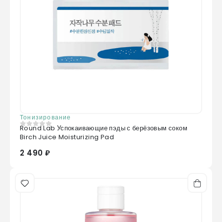
Тонизирование
Round Lab Успокаивающие пэды с берёзовым соком
0
из 5
Birch Juice Moisturizing Pad
2 490 ₽