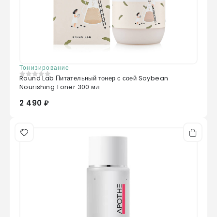
Тонизирование
Round Lab Питательный тонер с соей Soybean
0
из 5
Nourishing Toner 300 мл
2 490 ₽