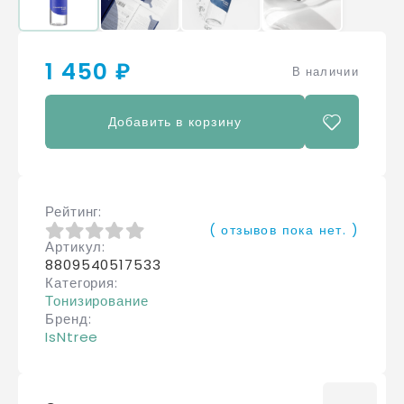
1 450 ₽
В наличии
Добавить в корзину
Рейтинг
( отзывов пока нет. )
Артикул
0
из 5
8809540517533
Категория
Тонизирование
Бренд
IsNtree