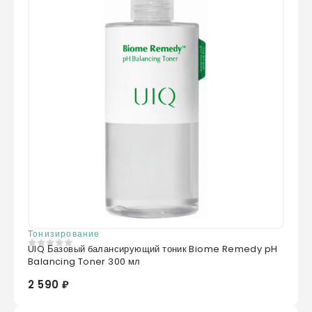
Тонизирование
UIQ Базовый балансирующий тоник Biome Remedy pH
0
из 5
Balancing Toner 300 мл
2 590 ₽