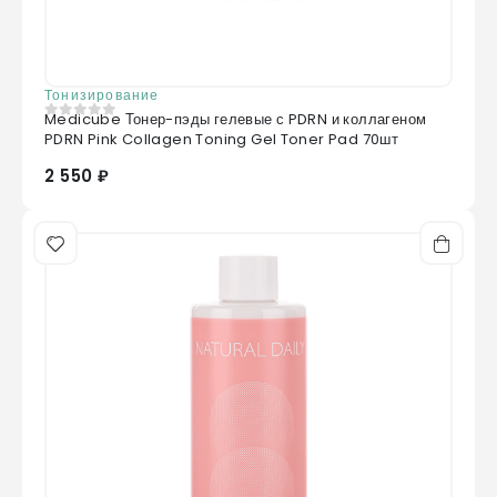
Тонизирование
Medicube Тонер-пэды гелевые с PDRN и коллагеном
0
из 5
PDRN Pink Collagen Toning Gel Toner Pad 70шт
2 550 ₽