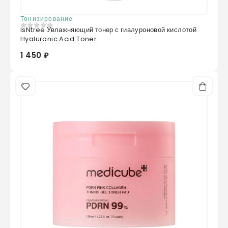
Тонизирование
IsNtree Увлажняющий тонер с гиалуроновой кислотой
0
из 5
Hyaluronic Acid Toner
1 450 ₽