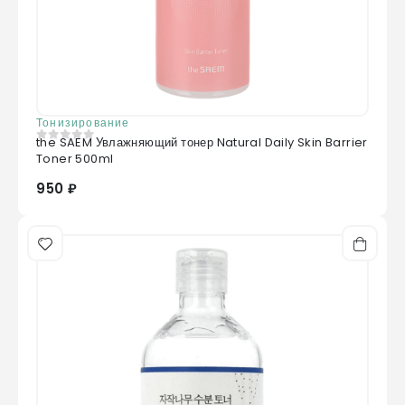
Тонизирование
the SAEM Увлажняющий тонер Natural Daily Skin Barrier
0
из 5
Toner 500ml
950 ₽