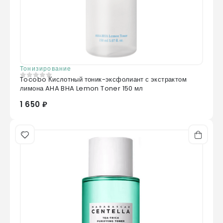
Тонизирование
Tocobo Кислотный тоник-эксфолиант с экстрактом
0
из 5
лимона AHA BHA Lemon Toner 150 мл
1 650 ₽