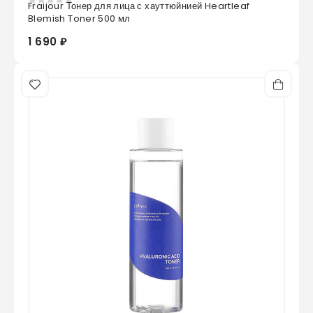
Fraijour Тонер для лица с хауттюйнией Heartleaf
0
из 5
Blemish Toner 500 мл
1 690 ₽