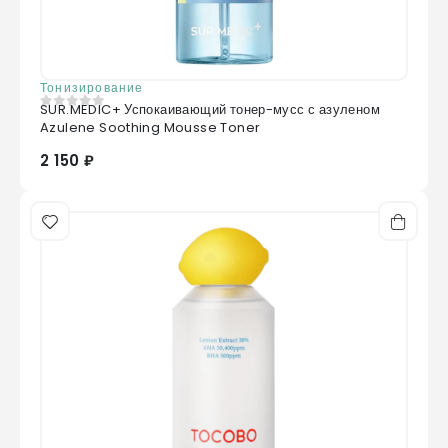
Тонизирование
SUR.MEDIC+ Успокаивающий тонер-мусс с азуленом
0
из 5
Azulene Soothing Mousse Toner
2 150 ₽