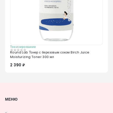
Тонизирование
Round Lab Тонер с березовым соком Birch Juice
0
из 5
Moisturizing Toner 300 мл
2 390 ₽
МЕНЮ