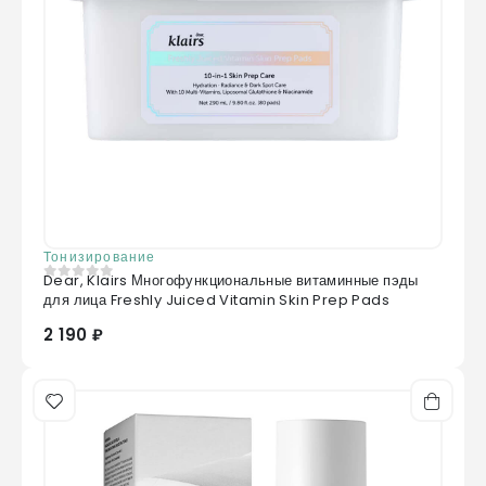
Тонизирование
Dear, Klairs Многофункциональные витаминные пэды
0
из 5
для лица Freshly Juiced Vitamin Skin Prep Pads
2 190 ₽