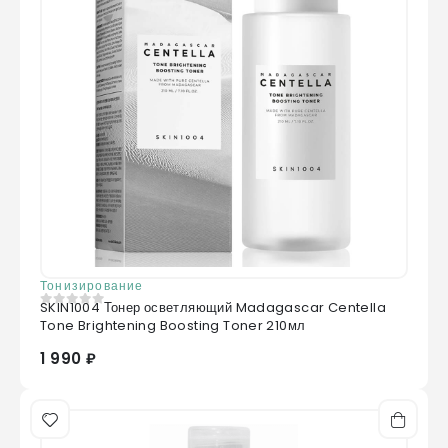
Тонизирование
SKIN1004 Тонер осветляющий Madagascar Centella
0
из 5
Tone Brightening Boosting Toner 210мл
1 990 ₽