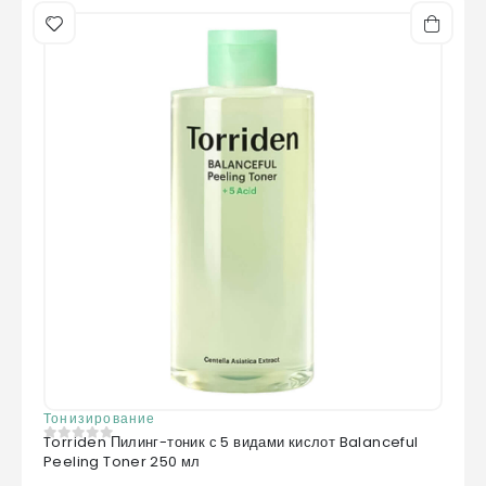
Тонизирование
Torriden Пилинг-тоник с 5 видами кислот Balanceful
0
из 5
Peeling Toner 250 мл