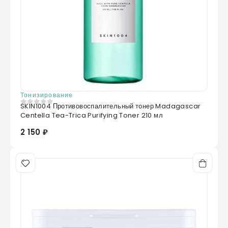
Тонизирование
SKIN1004 Противовоспалительный тонер Madagascar
0
из 5
Centella Tea-Trica Purifying Toner 210 мл
2 150 ₽