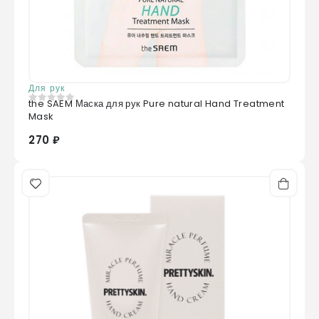
Для рук
the SAEM Маска для рук Pure natural Hand Treatment
0
из 5
Mask
270 ₽