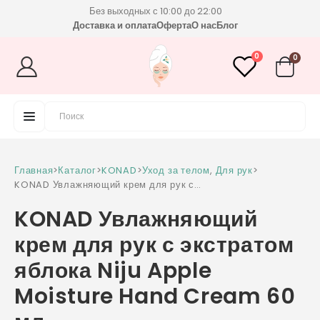
Без выходных с 10:00 до 22:00
Доставка и оплата
Оферта
О нас
Блог
0
0
Главная
>
Каталог
>
KONAD
>
Уход за телом
,
Для рук
>
KONAD Увлажняющий крем для рук с
экстратом яблока Niju Apple Moisture Hand
KONAD Увлажняющий
Cream 60 мл
крем для рук с экстратом
яблока Niju Apple
Moisture Hand Cream 60