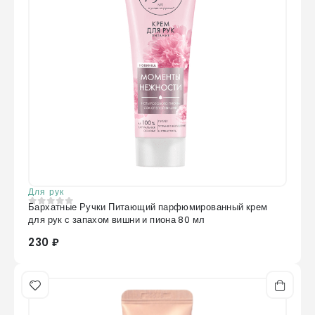
Для рук
Бархатные Ручки Питающий парфюмированный крем
0
из 5
для рук с запахом вишни и пиона 80 мл
230 ₽