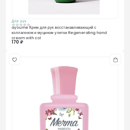
Для рук
ayoume Крем для рук восстанавливающий с
0
из 5
коллагеном и муцином улитки Regenerating hand
cream with col
170 ₽