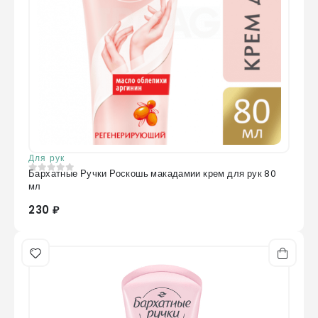
Для рук
Бархатные Ручки Роскошь макадамии крем для рук 80
0
из 5
мл
230 ₽