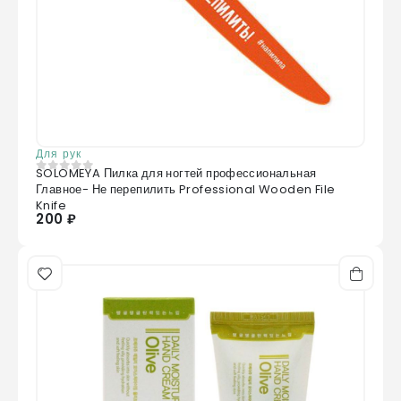
Для рук
SOLOMEYA Пилка для ногтей профессиональная
0
из 5
Главное- Не перепилить Professional Wooden File
Knife
200 ₽