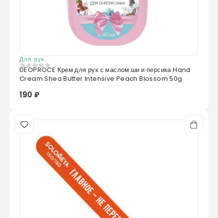
Для рук
DEOPROCE Крем для рук с маслом ши и персика Hand
0
из 5
Cream Shea Butter Intensive Peach Blossom 50g
190 ₽