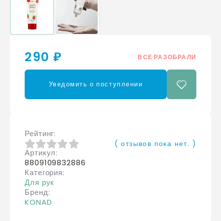
290 ₽
ВСЕ РАЗОБРАЛИ
Уведомить о поступлении
Рейтинг
( отзывов пока нет. )
Артикул
0
из 5
8809109832886
Категория
Для рук
Бренд
KONAD