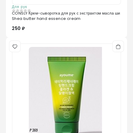
Для рук
CONSLY Крем-сыворотка для рук с экстрактом масла ши
0
из 5
Shea butter hand essence cream
250 ₽