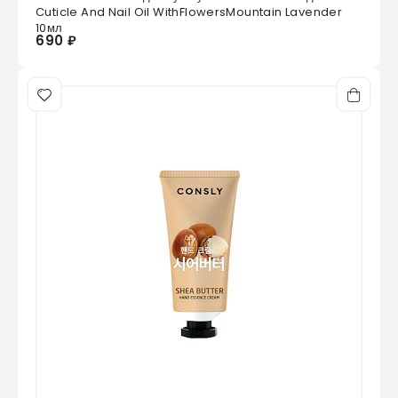
0
из 5
Cuticle And Nail Oil WithFlowersMountain Lavender
10мл
690 ₽