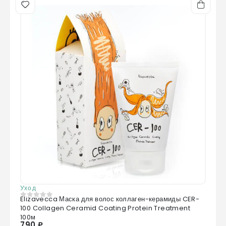
Уход
Elizavecca Маска для волос коллаген-керамиды CER-
0
из 5
100 Collagen Ceramid Coating Protein Treatment
100м
790 ₽