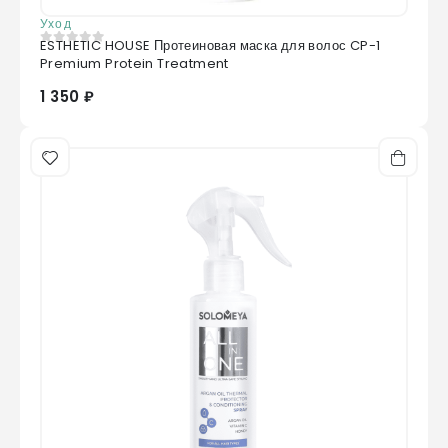
Уход
ESTHETIC HOUSE Протеиновая маска для волос CP-1
0
из 5
Premium Protein Treatment
1 350 ₽