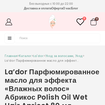
Без выходных с 10:00 до 22:00
Доставка и оплата
Оферта
О нас
Блог
0
0
Главная
>
Каталог
>
La'dor
>
Уход за волосами
,
Уход
>
La’dor Парфюмированное масло для эффекта
«Влажных волос» Абрикос Polish Oil Wet Hair
La’dor Парфюмированное
Apricot 80 мл
масло для эффекта
«Влажных волос»
Абрикос Polish Oil Wet