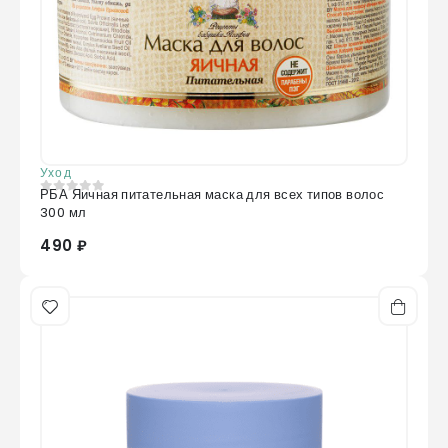
Уход
РБА Яичная питательная маска для всех типов волос
0
из 5
300 мл
490 ₽