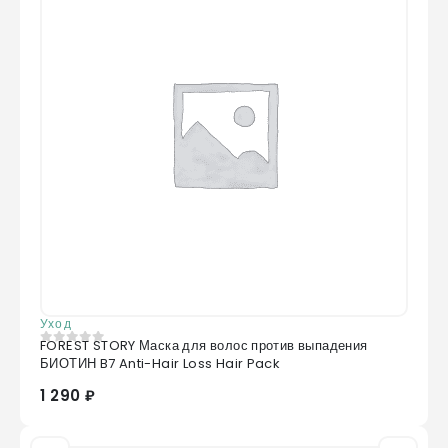
Уход
FOREST STORY Маска для волос против выпадения
0
из 5
БИОТИН B7 Anti-Hair Loss Hair Pack
1 290 ₽