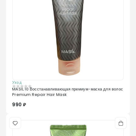
Уход
MASIL 10 Восстанавливающая премиум-маска для волос
0
из 5
Premium Repair Hair Mask
990 ₽