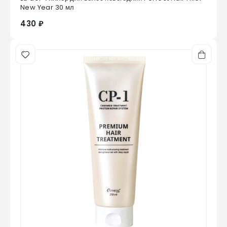
0
из 5
New Year 30 мл
430 ₽