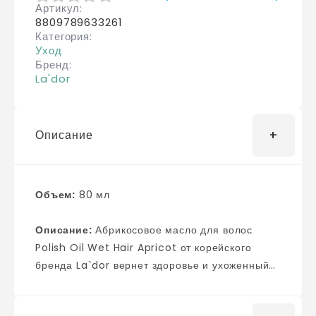
Артикул
0
из 5
8809789633261
Категория
Уход
Бренд
La'dor
Описание
Объем:
80 мл
Описание:
Абрикосовое масло для волос
Polish Oil Wet Hair Apricot от корейского
бренда La`dor вернет здоровье и ухоженный
вид пористым, ломким и поврежденным
локонам. Средство обладает маслянистой