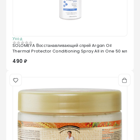
Уход
SOLOMEYA Восстанавливающий спрей Argan Oil
0
из 5
Thermal Protector Conditioning Spray All in One 50 мл
490 ₽