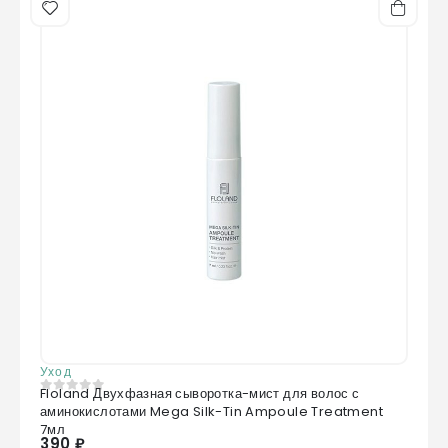
Уход
Floland Двухфазная сыворотка-мист для волос с
0
из 5
аминокислотами Mega Silk-Tin Ampoule Treatment
7мл
390 ₽