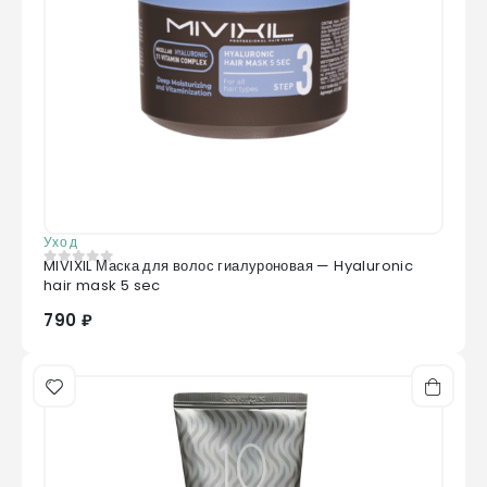
Уход
MIVIXIL Маска для волос гиалуроновая — Hyaluronic
0
из 5
hair mask 5 sec
790 ₽