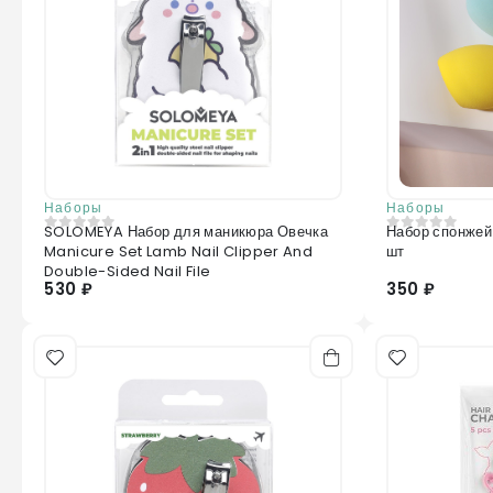
Наборы
Наборы
SOLOMEYA Набор для маникюра Овечка
Набор спонжей
0
из 5
0
из 5
Manicure Set Lamb Nail Clipper And
шт
Double-Sided Nail File
530 ₽
350 ₽