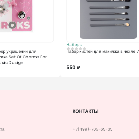
Наборы
ор украшений для
Набор кистей для макияжа в чехле 7
0
из 5
сика Set Of Charms For
ssic Design
550 ₽
КОНТАКТЫ
ата
+7(499)-705-65-35