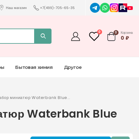
Наш магазин
+7(499)-705-65-35
0
0
Корзина
0
₽
ры
Бытовая химия
Другое
абор миниатюр Waterbank Blue
 5kit
атюр Waterbank Blue