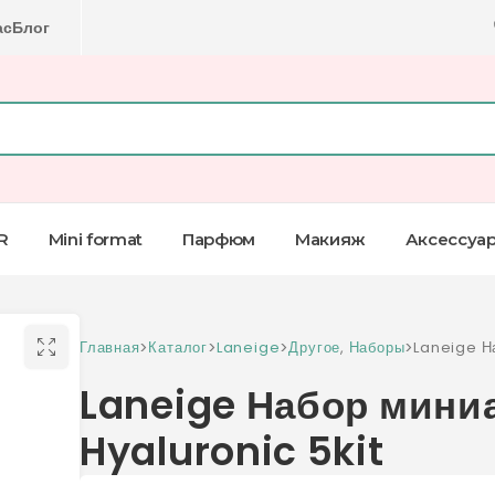
ас
Блог
R
Mini format
Парфюм
Макияж
Аксессуа
Главная
>
Каталог
>
Laneige
>
Другое
,
Наборы
>
Laneige Н
Hyaluronic
Laneige Набор мини
Hyaluronic 5kit