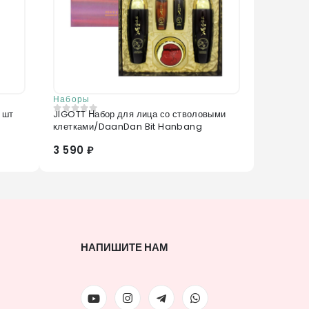
Наборы
 шт
JIGOTT Набор для лица со стволовыми
0
из 5
клетками/DaanDan Bit Hanbang
3 590 ₽
НАПИШИТЕ НАМ