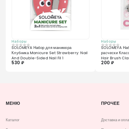
Наборы
Наборы
SOLOMEYA Набор для маникюра
SOLOMEYA Наб
0
из 5
0
из 5
Клубника Manicure Set Strawberry: Nail
расчески Клас
And Double-Sided Nail Fil 1
Hair Brush Cla
530 ₽
200 ₽
МЕНЮ
ПРОЧЕЕ
Каталог
Доставка и опл