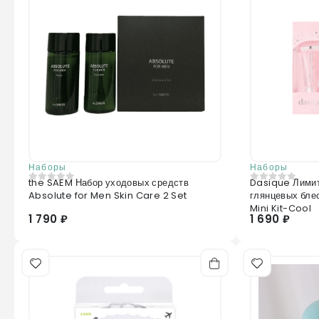
Наборы
Наборы
the SAEM Набор уходовых средств
Dasique Лими
0
из 5
0
из 5
Absolute for Men Skin Care 2 Set
глянцевых бле
Mini Kit-Cool
1 790 ₽
1 690 ₽