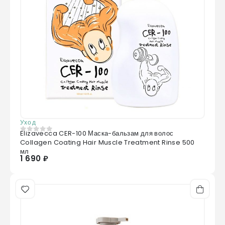
Уход
Elizavecca CER-100 Маска-бальзам для волос
0
из 5
Collagen Coating Hair Muscle Treatment Rinse 500
мл
1 690 ₽