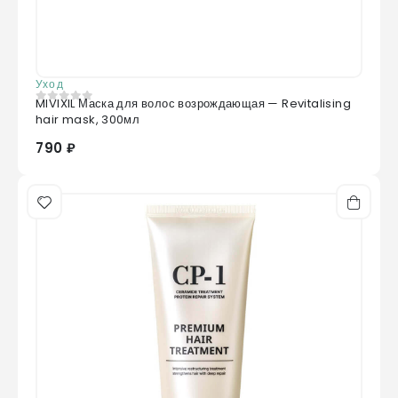
Уход
MIVIXIL Маска для волос возрождающая — Revitalising
0
из 5
hair mask, 300мл
790 ₽