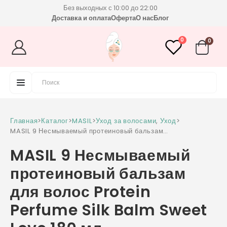
Без выходных с 10:00 до 22:00
Доставка и оплата
Оферта
О нас
Блог
0
0
Главная
>
Каталог
>
MASIL
>
Уход за волосами
,
Уход
>
MASIL 9 Несмываемый протеиновый бальзам
для волос Protein Perfume Silk Balm Sweet
MASIL 9 Несмываемый
Love 180 мл
протеиновый бальзам
для волос Protein
Perfume Silk Balm Sweet