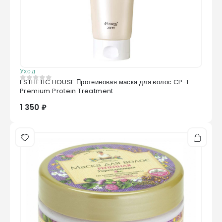
Уход
ESTHETIC HOUSE Протеиновая маска для волос CP-1
0
из 5
Premium Protein Treatment
1 350 ₽