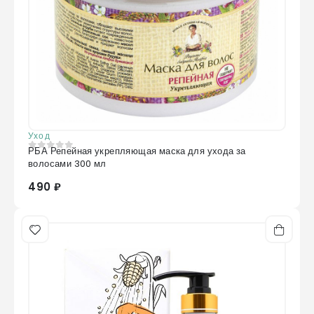
Уход
РБА Репейная укрепляющая маска для ухода за
0
из 5
волосами 300 мл
490 ₽