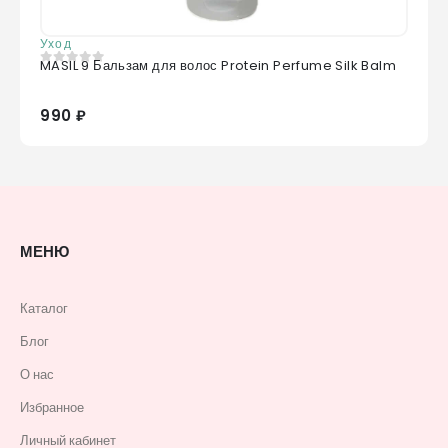
Уход
MASIL 9 Бальзам для волос Protein Perfume Silk Balm
0
из 5
990 ₽
МЕНЮ
Каталог
Блог
О нас
Избранное
Личный кабинет