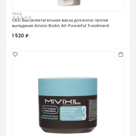
Уход
CKD Высокопитательная маска для волос против
0
из 5
выпадения Amino Biotin All-Powerful Treatment
1 520 ₽