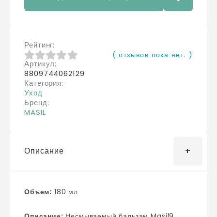
Рейтинг
( отзывов пока нет. )
Артикул
0
из 5
8809744062129
Категория
Уход
Бренд
MASIL
Описание
Объем:
180 мл
Описание:
Несмываемый бальзам Masil9