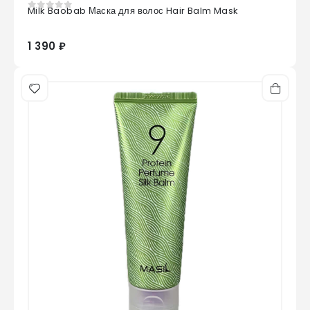
Milk Baobab Маска для волос Hair Balm Mask
0
из 5
1 390 ₽