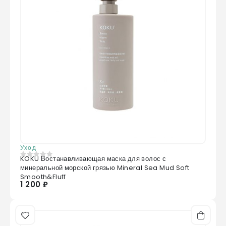
Уход
KOKU Востанавливающая маска для волос с
0
из 5
минеральной морской грязью Mineral Sea Mud Soft
Smooth&Fluff
1 200 ₽