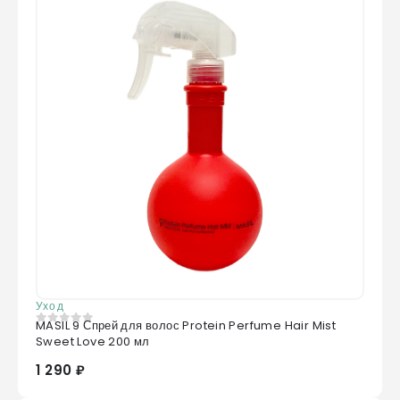
Уход
MASIL 9 Спрей для волос Protein Perfume Hair Mist
0
из 5
Sweet Love 200 мл
1 290 ₽