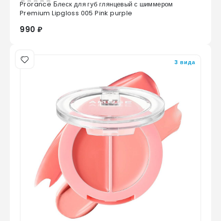
Prorance Блеск для губ глянцевый с шиммером
0
из 5
Premium Lipgloss 005 Pink purple
990 ₽
3 вида