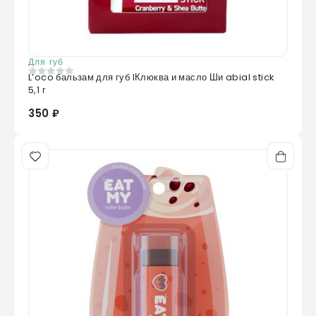
Для губ
L’oco бальзам для губ lКлюква и масло Ши abial stick
0
из 5
5,1 г
350 ₽