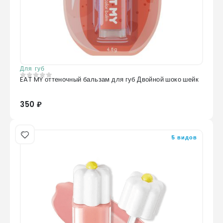
Для губ
EAT MY оттеночный бальзам для губ Двойной шоко шейк
0
из 5
350 ₽
5 видов