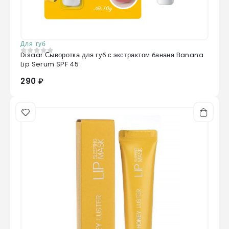
Для губ
Disaar Сыворотка для губ с экстрактом банана Banana
0
из 5
Lip Serum SPF 45
290 ₽