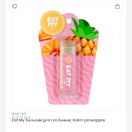
Для губ
Eat My Бальзам для губ Ананас balm pineapple
0
из 5