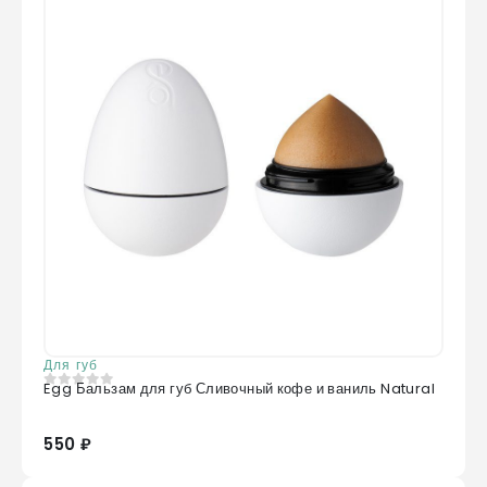
Для губ
Egg Бальзам для губ Сливочный кофе и ваниль Natural
0
из 5
550 ₽