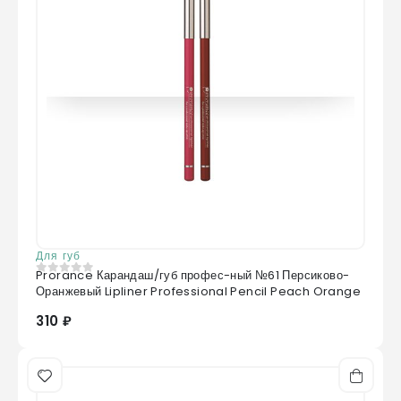
Для губ
Prorance Карандаш/губ профес-ный №61 Персиково-
0
из 5
Оранжевый Lipliner Professional Pencil Peach Orange
310 ₽