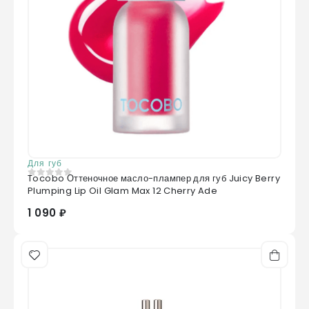
Для губ
Tocobo Оттеночное масло-плампер для губ Juicy Berry
0
из 5
Plumping Lip Oil Glam Max 12 Cherry Ade
1 090 ₽