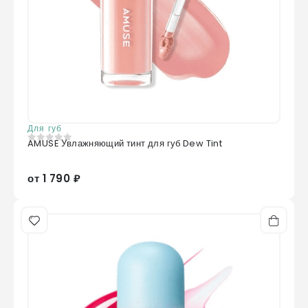
Для губ
AMUSE Увлажняющий тинт для губ Dew Tint
0
из 5
от 1 790 ₽