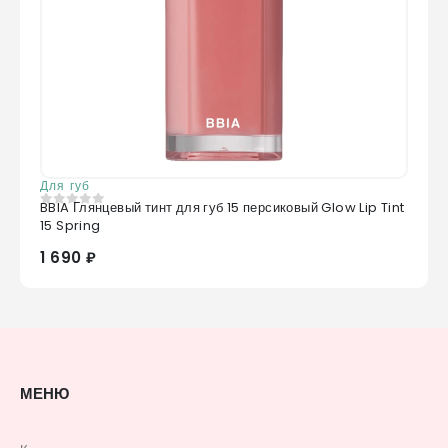
Для губ
BBIA Глянцевый тинт для губ 15 персиковый Glow Lip Tint
0
из 5
15 Spring
1 690 ₽
МЕНЮ