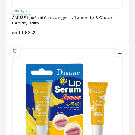
Для губ
AMUSE Двойной бальзам для губ и щёк Lip & Cheek
0
из 5
Healthy Balm
от 1 083 ₽