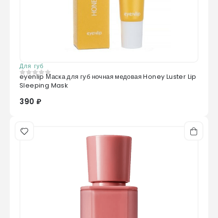
Для губ
eyenlip Маска для губ ночная медовая Honey Luster Lip
0
из 5
Sleeping Mask
390 ₽