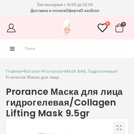
Без выходных с 10:00 до 22:00
Доставка и оплата
Оферта
О нас
Блог
0
0
Главная
>
Каталог
>
Prorance
>
MASK BAR
,
Гидрогелевые
>
Prorance Маска для лица
гидрогелевая/Collagen Lifting Mask 9.5gr
Prorance Маска для лица
гидрогелевая/Collagen
Lifting Mask 9.5gr