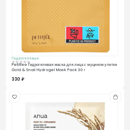
Гидрогелевые
Petitfee Гидрогелевая маска для лица с муцином улитки
0
из 5
Gold & Snail Hydrogel Mask Pack 30 г
330 ₽