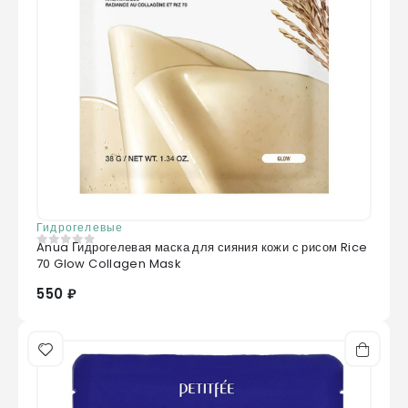
Гидрогелевые
Anua Гидрогелевая маска для сияния кожи с рисом Rice
0
из 5
70 Glow Collagen Mask
550 ₽