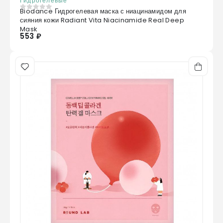
Гидрогелевые
Biodance Гидрогелевая маска с ниацинамидом для
0
из 5
сияния кожи Radiant Vita Niacinamide Real Deep
Mask
553 ₽