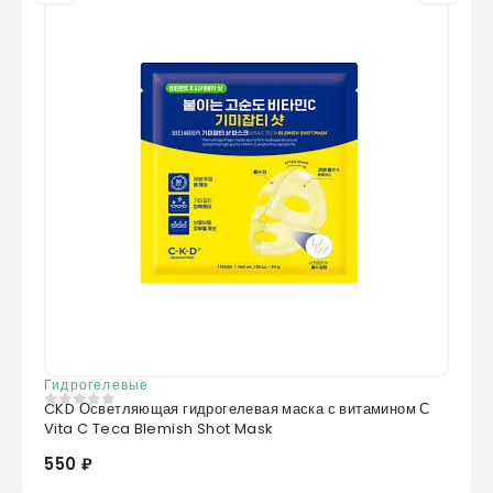
Гидрогелевые
CKD Осветляющая гидрогелевая маска с витамином С
0
из 5
Vita C Teca Blemish Shot Mask
550 ₽