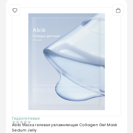
Гидрогелевые
Abib Маска гелевая увлажняющая Collagen Gel Mask
0
из 5
Sedum Jelly