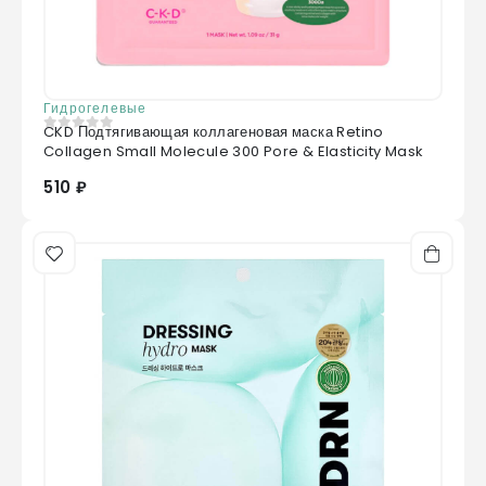
Гидрогелевые
CKD Подтягивающая коллагеновая маска Retino
0
из 5
Collagen Small Molecule 300 Pore & Elasticity Mask
510 ₽