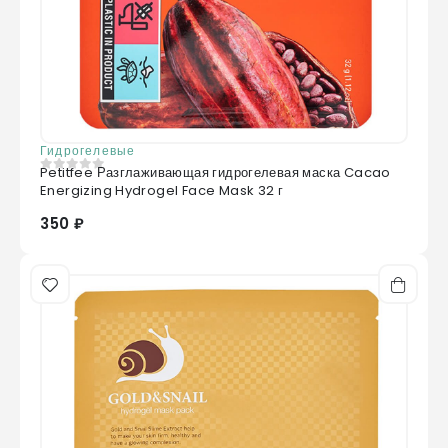
Гидрогелевые
Petitfee Разглаживающая гидрогелевая маска Cacao
0
из 5
Energizing Hydrogel Face Mask 32 г
350 ₽