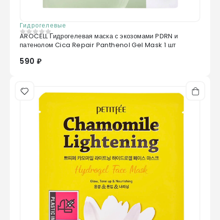
Гидрогелевые
AROCELL Гидрогелевая маска с экозомами PDRN и
0
из 5
патенолом Cica Repair Panthenol Gel Mask 1 шт
590 ₽