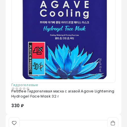
Гидрогелевые
Petitfee Гидрогелевая маска с агавой Agave Lightening
0
из 5
Hydrogel Face Mask 32 г
330 ₽