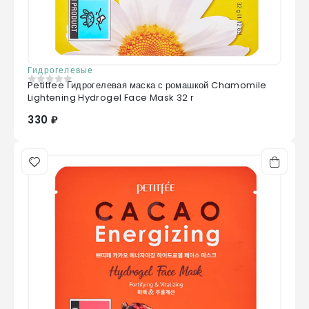
Гидрогелевые
Petitfee Гидрогелевая маска с ромашкой Chamomile
0
из 5
Lightening Hydrogel Face Mask 32 г
330 ₽