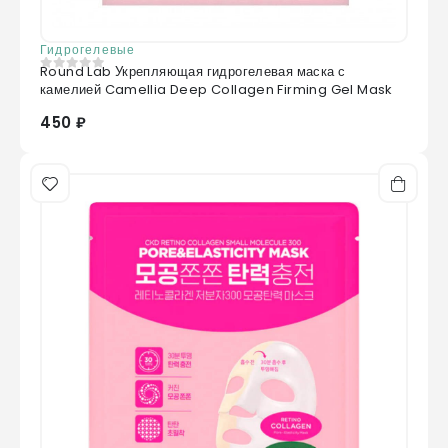
Гидрогелевые
Round Lab Укрепляющая гидрогелевая маска с
0
из 5
камелией Camellia Deep Collagen Firming Gel Mask
450 ₽