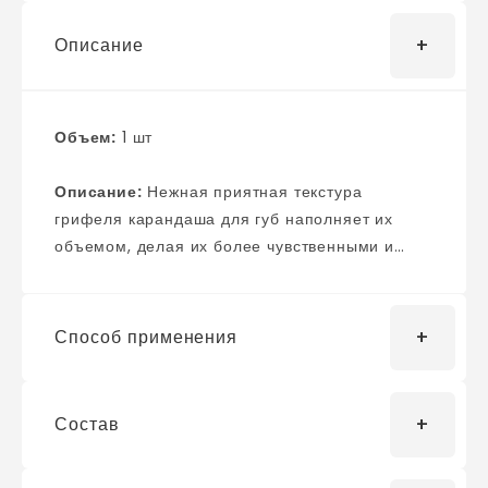
Описание
Объем:
1 шт
Описание:
Нежная приятная текстура
грифеля карандаша для губ наполняет их
объемом, делая их более чувственными и
выразительными. Может использоваться также
в качестве помады и позволяет создавать
шикарную градацию оттенка. Представлен
Способ применения
широкой гаммой цветовых эффектов и
оттенков, что позволяет подчеркнуть
выразительность губ и сделать идеально
Состав
Очертите контур верхней губы, начиная от
законченный макияж губ, предотвращая
центра по естественной линии к уголкам губ.
растекание помады.
Затем проведите линию по нижней губе.