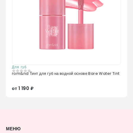
Для губ
rom&nd Тинт для губ на водной основе Bare Water Tint
0
из 5
от 1 190 ₽
МЕНЮ