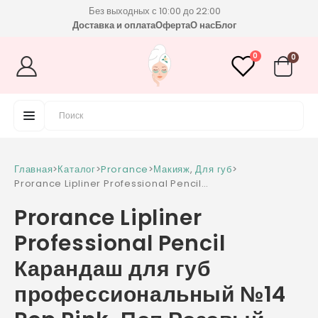
Без выходных с 10:00 до 22:00
Доставка и оплата
Оферта
О нас
Блог
0
0
Главная
>
Каталог
>
Prorance
>
Макияж
,
Для губ
>
Prorance Lipliner Professional Pencil
Карандаш для губ профессиональный №14
Prorance Lipliner
Pop Pink, Поп Розовый
Professional Pencil
Карандаш для губ
профессиональный №14