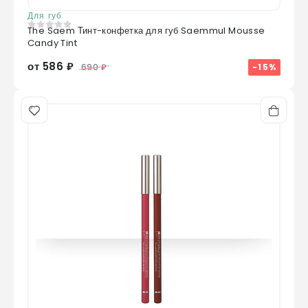
Для губ
The Saem Тинт-конфетка для губ Saemmul Mousse
0
из 5
Candy Tint
от 586 ₽
-15%
690 ₽