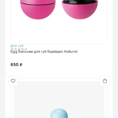
Для губ
Egg Бальзам для губ Барбарис Natural
0
из 5
650 ₽