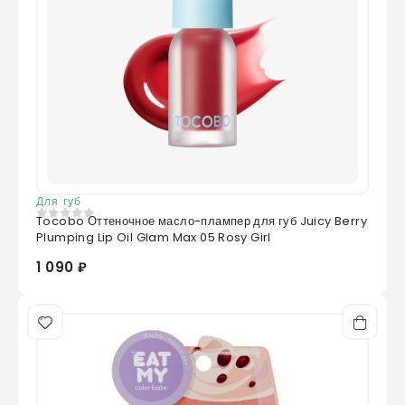
Для губ
Tocobo Оттеночное масло-плампер для губ Juicy Berry
0
из 5
Plumping Lip Oil Glam Max 05 Rosy Girl
1 090 ₽