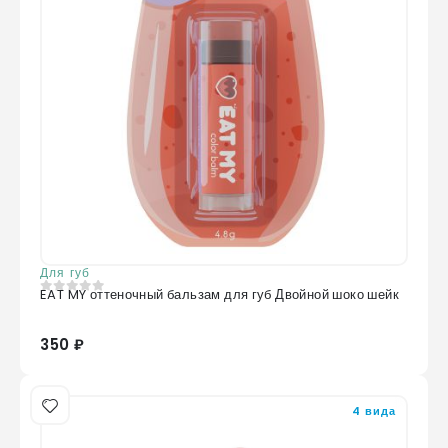
Для губ
EAT MY оттеночный бальзам для губ Двойной шоко шейк
0
из 5
350 ₽
4 вида