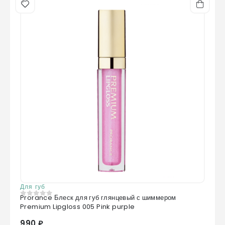
Для губ
Prorance Блеск для губ глянцевый с шиммером
0
из 5
Premium Lipgloss 005 Pink purple
990 ₽