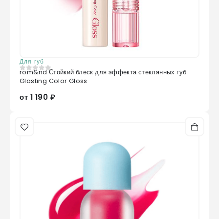
Для губ
rom&nd Стойкий блеск для эффекта стеклянных губ
0
из 5
Glasting Color Gloss
от 1 190 ₽