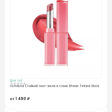
Для губ
rom&nd Стойкий тинт-желе в стике Sheer Tinted Stick
0
из 5
от 1 490 ₽