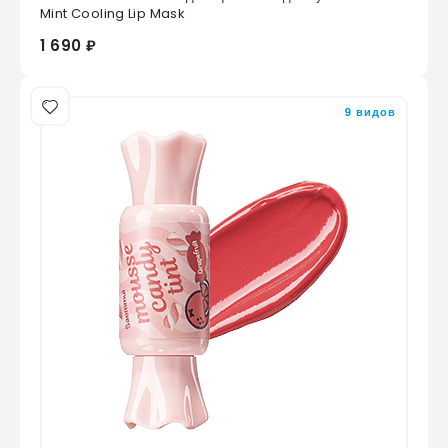
0
из 5
Mint Cooling Lip Mask
1 690 ₽
9 видов