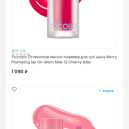
Для губ
Tocobo Оттеночное масло-плампер для губ Juicy Berry
0
из 5
Plumping Lip Oil Glam Max 12 Cherry Ade
1 090 ₽
7 видов