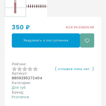
350 ₽
ВСЕ РАЗОБРАЛИ
Уведомить о поступлении
Рейтинг
( отзывов пока нет. )
Артикул
0
из 5
8809295272404
Категория
Для губ
Бренд
Prorance