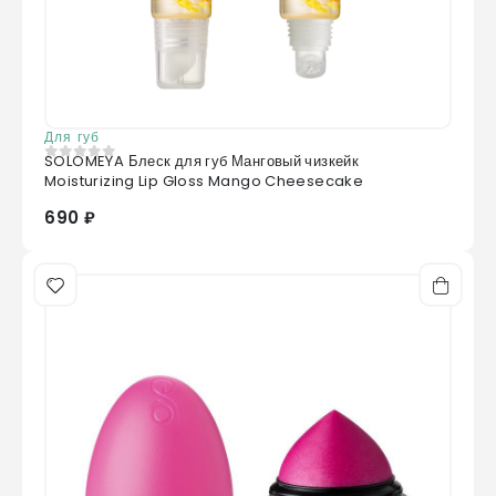
Для губ
SOLOMEYA Блеск для губ Манговый чизкейк
0
из 5
Moisturizing Lip Gloss Mango Cheesecake
690 ₽