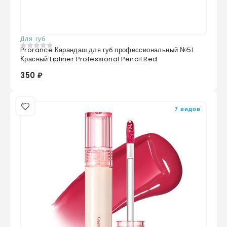
Для губ
Prorance Карандаш для губ профессиональный №51
0
из 5
Красный Lipliner Professional Pencil Red
350 ₽
7 видов