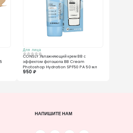
Для лица
CONSLY Увлажняющий крем BB с
0
из 5
.5
эффектом фотошопа BB Cream
Photoshop Hydration SPF50 PA 50 мл
950 ₽
НАПИШИТЕ НАМ