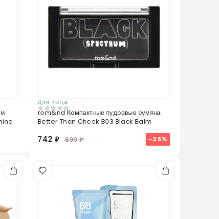
Для лица
ым
rom&nd Компактные пудровые румяна
0
из 5
hine
Better Than Cheek B03 Black Balm
742 ₽
-25%
990 ₽