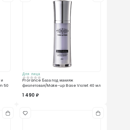
accharides, Fructose, Adenosine
Для лица
 и
Prorance База под макияж
0
из 5
m 50
фиолетовая/Make-up Base Violet 40 мл
1 490 ₽