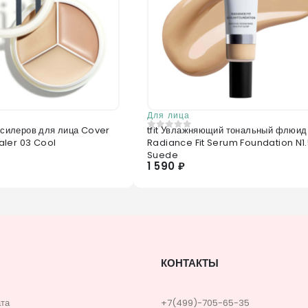
Для лица
онсилеров для лица Cover
tfit Увлажняющий тональный флюид
0
из 5
ler 03 Cool
Radiance Fit Serum Foundation N1
Suede
1 590 ₽
КОНТАКТЫ
ата
+7(499)-705-65-35