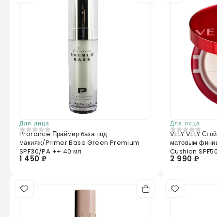
Для лица
Для лица
Prorance Праймер база под
VELY VELY Сто
0
из 5
0
из 5
макияж/Primer Base Green Premium
матовым финиш
SPF30/PA ++ 40 мл
Cushion SPF5
1 450 ₽
2 990 ₽