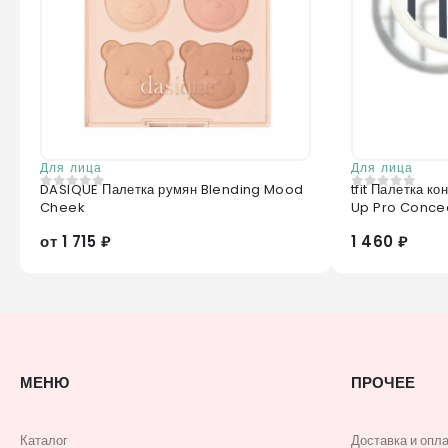
Для лица
Для лица
DASIQUE Палетка румян Blending Mood
tfit Палетка к
0
из 5
0
из 5
Cheek
Up Pro Concea
от 1 715 ₽
1 460 ₽
МЕНЮ
ПРОЧЕЕ
Каталог
Доставка и опл