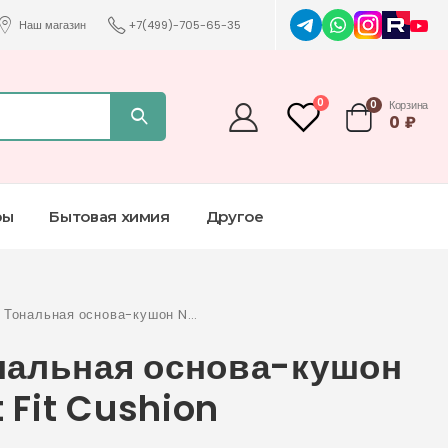
Наш магазин
+7(499)-705-65-35
0
0
Корзина
0
₽
ры
Бытовая химия
Другое
 Тональная основа-кушон No
t Fit Cushion Foundation 15
нальная основа-кушон
t Fit Cushion