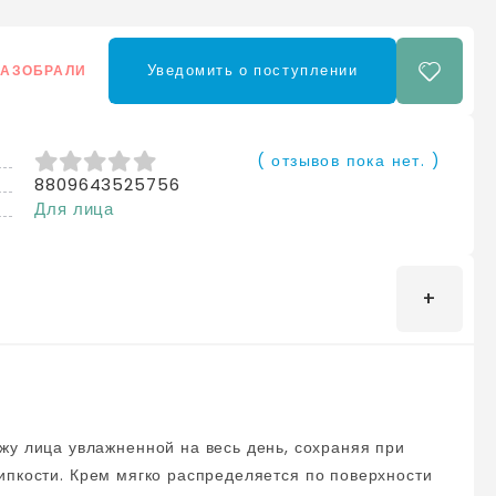
Уведомить о поступлении
РАЗОБРАЛИ
( отзывов пока нет. )
8809643525756
0
из 5
Для лица
по поверхности