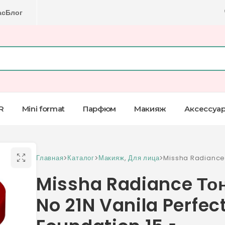
ас
Блог
R
Mini format
Парфюм
Макияж
Аксессуа
Главная
>
Каталог
>
Макияж
,
Для лица
>
Missha Radiance
21N Vanila Perfec
Missha Radiance То
г
No 21N Vanila Perfec