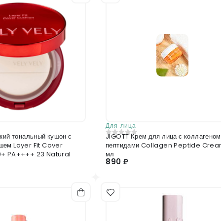
Dimethicone Cross Polymer, Fructose Oligos
Отправить отзыв
Для лица
йкий тональный кушон с
JIGOTT Крем для лица с коллагеном
0
из 5
ем Layer Fit Cover
пептидами Collagen Peptide Crea
0+ PA++++ 23 Natural
мл
890 ₽