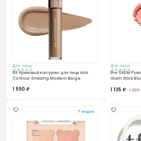
Для лица
Для лица
tfit Кремовый контуринг для лица Idol
the SAEM Румя
0
из 5
0
из 5
Contour Shading Modern Beige
Glam Stick Blu
1 550 ₽
1 135 ₽
1 336
7 видов