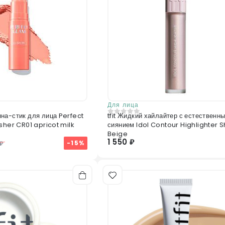
Для лица
на-стик для лица Perfect
tfit Жидкий хайлайтер с естественн
0
из 5
sher CR01 apricot milk
сиянием Idol Contour Highlighter S
Beige
1 550 ₽
-15%
 ₽