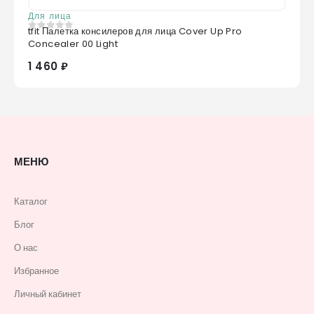
Для лица
tfit Палетка консилеров для лица Cover Up Pro
0
из 5
Concealer 00 Light
1 460 ₽
МЕНЮ
Каталог
Блог
О нас
Избранное
Личный кабинет