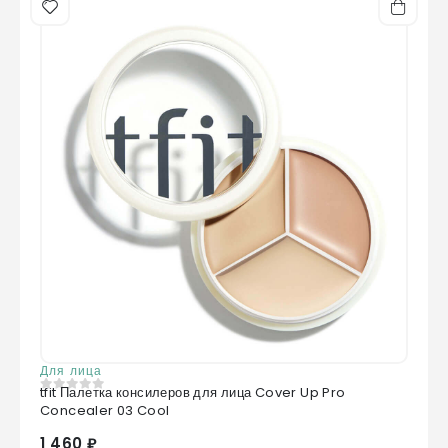
Для лица
tfit Палетка консилеров для лица Cover Up Pro
0
из 5
Concealer 03 Cool
1 460 ₽