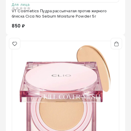
Для лица
VT Cosmetics Пудра рассыпчатая против жирного
0
из 5
блеска Cica No Sebum Moisture Powder 5г
850 ₽