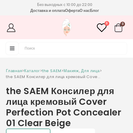
Без выходных с 10:00 до 22:00
Доставка и оплата
Оферта
О нас
Блог
0
0
Главная
>
Каталог
>
the SAEM
>
Макияж
,
Для лица
>
the SAEM Консилер для лица кремовый Cover
Perfection Pot Concealer 01 Clear Beige
the SAEM Консилер для
лица кремовый Cover
Perfection Pot Concealer
01 Clear Beige