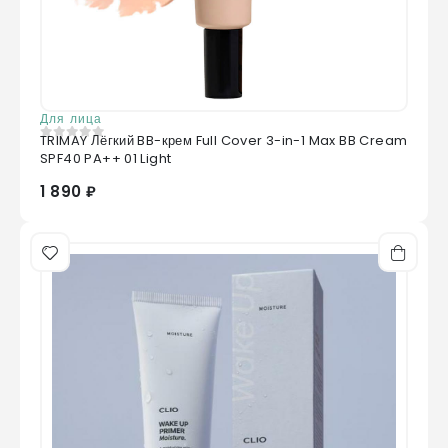
Для лица
TRIMAY Лёгкий BB-крем Full Cover 3-in-1 Max BB Cream
0
из 5
SPF40 PA++ 01 Light
1 890 ₽