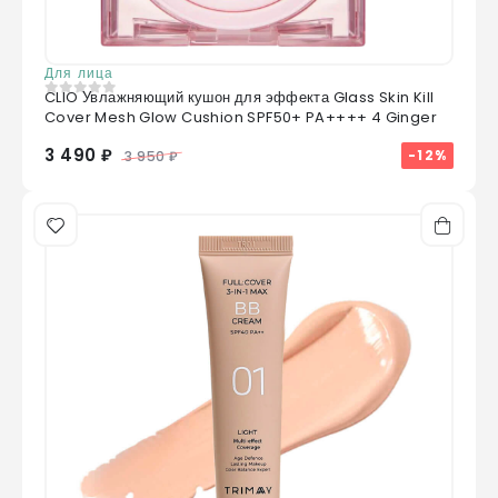
Для лица
CLIO Увлажняющий кушон для эффекта Glass Skin Kill
0
из 5
Cover Mesh Glow Cushion SPF50+ PA++++ 4 Ginger
3 490 ₽
-12%
3 950 ₽