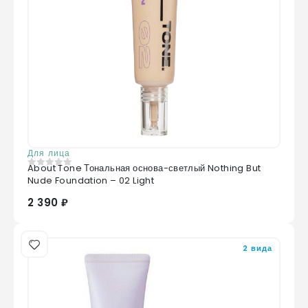
Для лица
About Tone Тональная основа-светлый Nothing But
0
из 5
Nude Foundation – 02 Light
2 390 ₽
2 вида