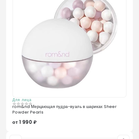
Для лица
rom&nd Мерцающая пудра-вуаль в шариках Sheer
0
из 5
Powder Pearls
от 1 990 ₽