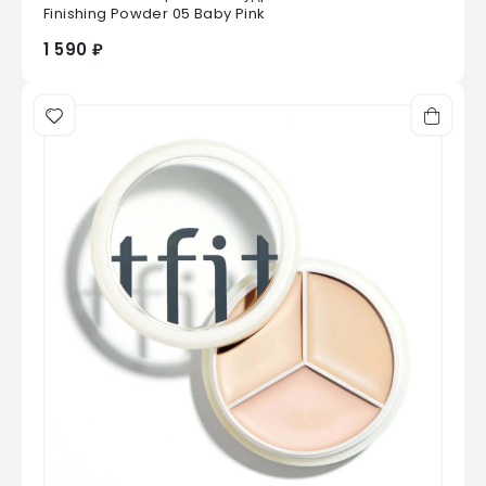
0
из 5
Finishing Powder 05 Baby Pink
1 590 ₽