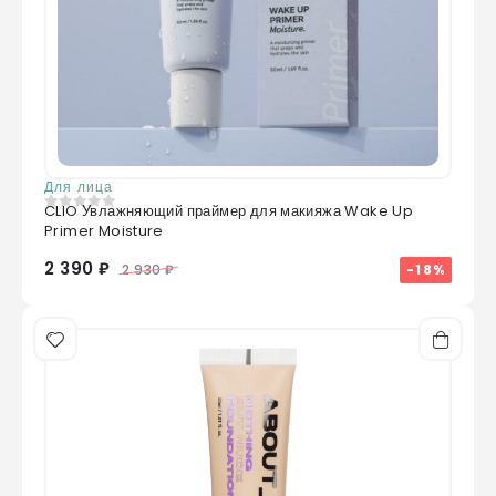
Для лица
CLIO Увлажняющий праймер для макияжа Wake Up
0
из 5
Primer Moisture
2 390 ₽
-18%
2 930 ₽