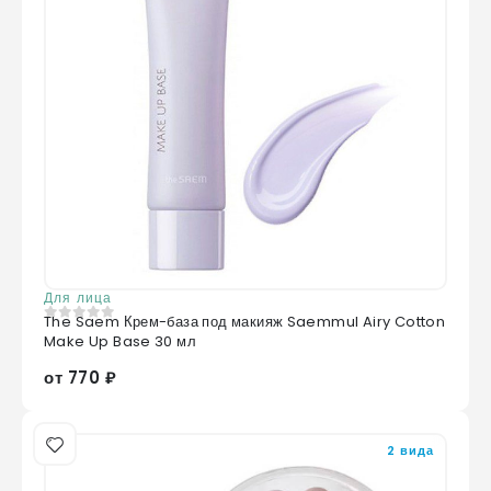
Для лица
The Saem Крем-база под макияж Saemmul Airy Cotton
0
из 5
Make Up Base 30 мл
от 770 ₽
2 вида