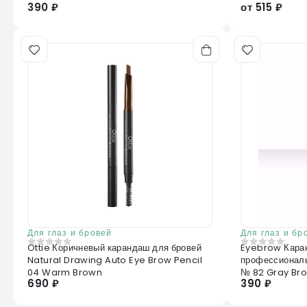
390 ₽
от 515 ₽
Для глаз и бровей
Для глаз и бр
Ottie Коричневый карандаш для бровей
Eyebrow Кара
0
из 5
0
из 5
Natural Drawing Auto Eye Brow Pencil
профессиональ
04 Warm Brown
№ 82 Gray Br
690 ₽
390 ₽