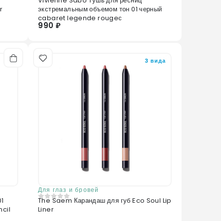
Vivienne Sabo Тушь для ресниц
0
из 5
r
экстремальным объемом тон 01 черный
cabaret legende rougeс
990 ₽
3 вида
Для глаз и бровей
01
The Saem Карандаш для губ Eco Soul Lip
0
из 5
cil
Liner