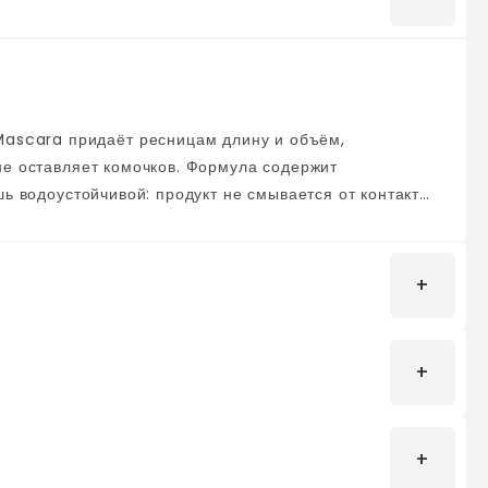
не оставляет комочков. Формула содержит
шь водоустойчивой: продукт не смывается от контакта
ение дня.
 ресниц поместите палочку у основания ресниц и
зными движениями. Потяните палочку вверх к
eresin, Dextrin Palmitate, Microcrystalline Wax,