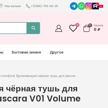
Наш магазин
+7(499)-705-65-35
0
0
Корзина
0
₽
ры
Бытовая химия
Другое
>
rom&nd Удлиняющая чёрная тушь для ресниц
Han All Fix Mascara V01 Volume Black
 чёрная тушь для
Mascara V01 Volume