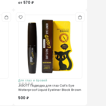
от 570 ₽
Для глаз и бровей
JIGOTT Подводка для глаз Cat’s Eye
0
из 5
Waterproof Liquid Eyeliner Black Brown
500 ₽