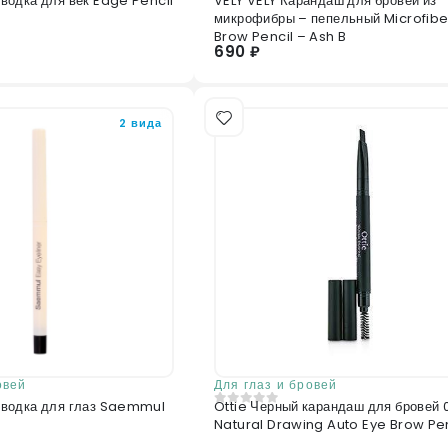
одка для век Edge Pencil
VELY VELY Карандаш для бровей из
0
из 5
микрофибры – пепельный Microfibe
Brow Pencil – Ash B
690 ₽
2 вида
овей
Для глаз и бровей
водка для глаз Saemmul
Ottie Черный карандаш для бровей 
0
из 5
Natural Drawing Auto Eye Brow Pen