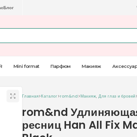
ас
Блог
R
Mini format
Парфюм
Макияж
Аксессуа
Главная
>
Каталог
>
rom&nd
>
Макияж
,
Для глаз и бровей
rom&nd Удлиняющая
ресниц Han All Fix 