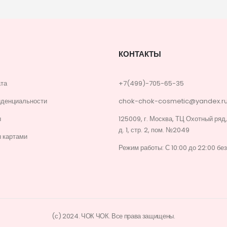
КОНТАКТЫ
ата
+7(499)-705-65-35
иденциальности
chok-chok-cosmetic@yandex.r
ы
125009, г. Москва, ТЦ Охотный ряд
д. 1, стр. 2, пом. №2049
 картами
Режим работы: С 10:00 до 22:00 бе
(с) 2024. ЧОК ЧОК. Все права защищены.