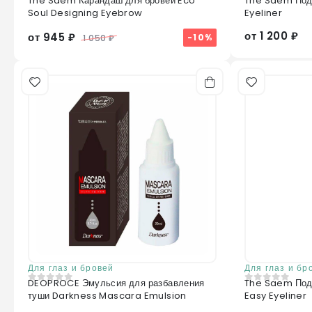
The Saem Карандаш для бровей Eco
The Saem Подв
0
из 5
0
из 5
Soul Designing Eyebrow
Eyeliner
от 1 200 ₽
от 945 ₽
-10%
1 050 ₽
Для глаз и бровей
Для глаз и бр
DEOPROCE Эмульсия для разбавления
The Saem Под
0
из 5
0
из 5
туши Darkness Mascara Emulsion
Easy Eyeliner