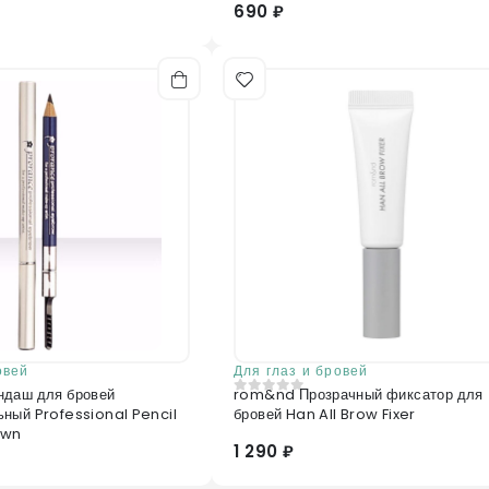
690 ₽
овей
Для глаз и бровей
ндаш для бровей
rom&nd Прозрачный фиксатор для
0
из 5
ный Professional Pencil
бровей Han All Brow Fixer
own
1 290 ₽