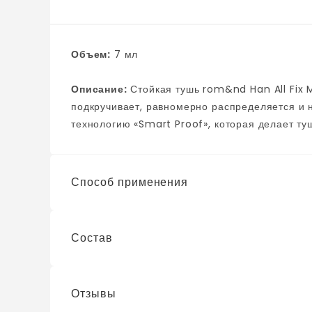
Объем:
7 мл
Описание:
Стойкая тушь rom&nd Han All Fix Mascara придаёт ресницам длину и объём,
подкручивает, равномерно распределяется и 
технологию «Smart Proof», которая делает ту
с влагой, не осыпается, стойко держится в теч
Способ применения
Состав
Наносите после подвивки ресниц. Для верхних
медленно двигайте взад и вперед зигзагообра
кончикам ресниц.
Отзывы
Isododecane, Trimethylsiloxysilicate, Talc, C