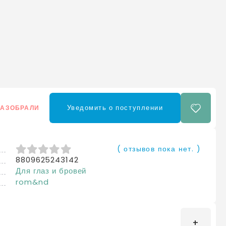
Уведомить о поступлении
РАЗОБРАЛИ
( отзывов пока нет. )
8809625243142
0
из 5
Для глаз и бровей
rom&nd