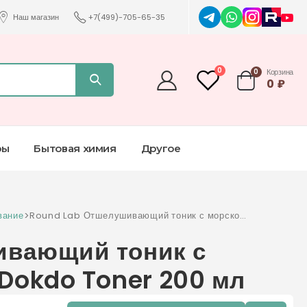
Наш магазин
+7(499)-705-65-35
0
0
Корзина
0
₽
ры
Бытовая химия
Другое
вание
>
Round Lab Отшелушивающий тоник с морской
водой 1025 Dokdo Toner 200 мл
ивающий тоник с
 Dokdo Toner 200 мл