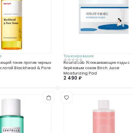
е
Тонизирование
ющий тоник против черных
Round Lab Успокаивающие пэды с
0
из 5
ислотой Blackhead & Pore
берёзовым соком Birch Juice
Moisturizing Pad
2 490 ₽