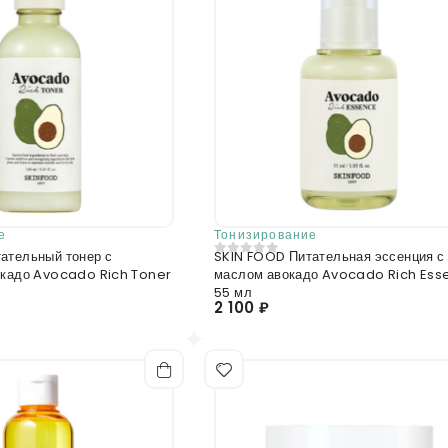
выравнивает текстуру. Подходит
Отправить отзыв
е
Тонизирование
ательный тонер с
SKIN FOOD Питательная эссенция с
0
из 5
окадо Avocado Rich Toner
маслом авокадо Avocado Rich Ess
55 мл
2 100 ₽