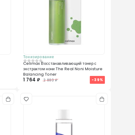
Тонизирование
Celimax Восстанавливающий тонер с
0
из 5
экстрактом нони The Real Noni Moisture
Balancing Toner
1 764 ₽
-39%
2 880 ₽