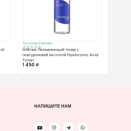
Тонизирование
ral
IsNtree Увлажняющий тонер с
0
из 5
гиалуроновой кислотой Hyaluronic Acid
Toner
1 450 ₽
НАПИШИТЕ НАМ