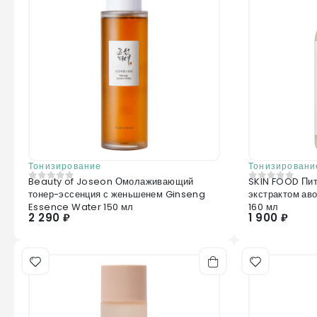
Тонизирование
Тонизировани
Beauty of Joseon Омолаживающий
SKIN FOOD Пит
0
из 5
0
из 5
тонер-эссенция с женьшенем Ginseng
экстрактом ав
Essence Water 150 мл
160 мл
2 290 ₽
1 900 ₽