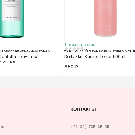
е
Тонизирование
ивовоспалительный тонер
the SAEM Увлажняющий тонер Natu
0
из 5
entella Tea-Trica
Daily Skin Barrier Toner 500ml
r 210 мл
950 ₽
КОНТАКТЫ
ата
+7(499)-705-65-35