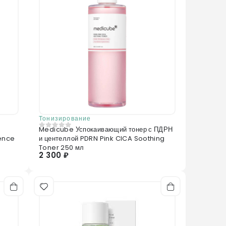
 для сухой, нормальной и комбинированной кожи.
Тонизирование
Medicube Успокаивающий тонер с ПДРН
0
из 5
ence
и центеллой PDRN Pink CICA Soothing
Toner 250 мл
2 300 ₽