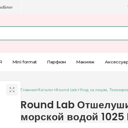
ас
Блог
R
Mini format
Парфюм
Макияж
Аксессуа
Главная
>
Каталог
>
Round Lab
>
Уход за лицом
,
Тонизиро
Round Lab Отшелуш
морской водой 1025