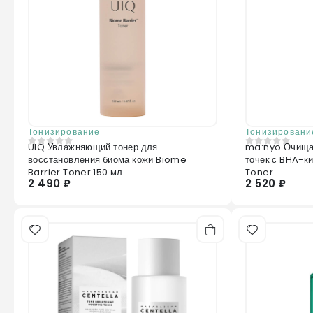
Тонизирование
Тонизировани
UIQ Увлажняющий тонер для
ma:nyo Очища
0
из 5
0
из 5
восстановления биома кожи Biome
точек с BHA-к
Barrier Toner 150 мл
Toner
2 490 ₽
2 520 ₽