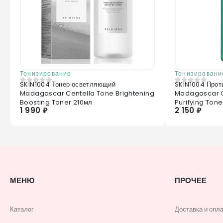
Тонизирование
Тонизировани
SKIN1004 Тонер осветляющий
SKIN1004 Прот
0
из 5
0
из 5
Madagascar Centella Tone Brightening
Madagascar C
Boosting Toner 210мл
Purifying Tone
1 990 ₽
2 150 ₽
МЕНЮ
ПРОЧЕЕ
Каталог
Доставка и опл