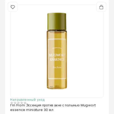
Направленный уход
I’m From Эссенция против акне с полынью Mugwort
0
из 5
essence miniature 30 мл