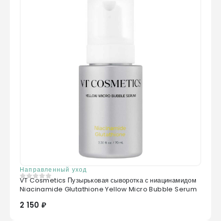
Направленный уход
VT Cosmetics Пузырьковая сыворотка с ниацинамидом
0
из 5
Niacinamide Glutathione Yellow Micro Bubble Serum
2 150 ₽