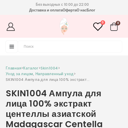
Без выходных с 10:00 до 22:00
Доставка и оплата
Оферта
О нас
Блог
0
0
Главная
>
Каталог
>
Skin1004
>
Уход за лицом
,
Направленный уход
>
SKIN1004 Ампула для лица 100% экстракт
центеллы азиатской Madagascar Centella
SKIN1004 Ампула для
Ampoule 55 мл
лица 100% экстракт
центеллы азиатской
Madagascar Centella