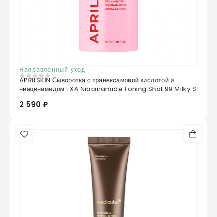
Направленный уход
APRILSKIN Сыворотка с транексамовой кислотой и
0
из 5
ниацинамидом TXA Niacinamide Toning Shot 99 Milky S
2 590 ₽