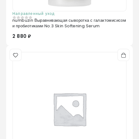
Направленный уход
numbuzin Выравнивающая сыворотка с галактомисисом
0
из 5
и пробиотиками No.3 Skin Softening Serum
2 880 ₽