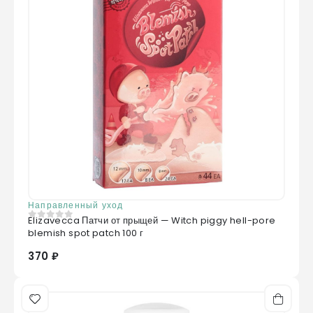
впитывается, не оставляет липкости,
оставляет приятное чувство комфорта и
увлажнённости после нанесения.
Отправить отзыв
Направленный уход
Elizavecca Патчи от прыщей — Witch piggy hell-pore
0
из 5
blemish spot patch 100 г
370 ₽