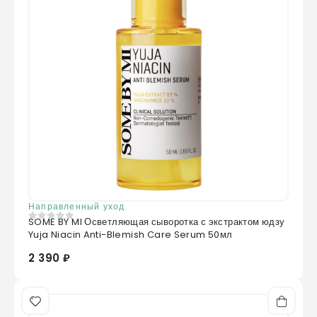
Направленный уход
SOME BY MI Осветляющая сыворотка с экстрактом юдзу
0
из 5
Yuja Niacin Anti-Blemish Care Serum 50мл
2 390 ₽