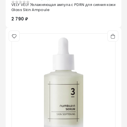
VELY VELY Увлажняющая ампула с PDRN для сияния кожи
0
из 5
Glass Skin Ampoule
2 790 ₽