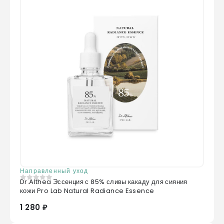
Направленный уход
Dr.Althea Эссенция с 85% сливы какаду для сияния
0
из 5
кожи Pro Lab Natural Radiance Essence
1 280 ₽