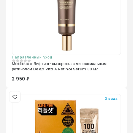
Направленный уход
Medicube Лифтинг-сыворотка с липосомальным
0
из 5
ретинолом Deep Vita A Retinol Serum 30 мл
2 950 ₽
3 вида