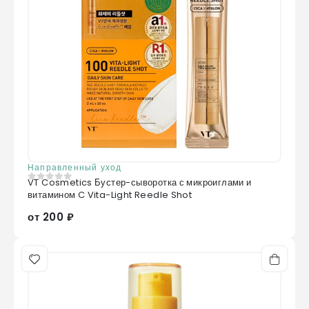
Направленный уход
VT Cosmetics Бустер-сыворотка с микроиглами и
0
из 5
витамином C Vita-Light Reedle Shot
от 200 ₽