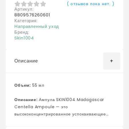
( отзывов пока нет. )
Артикул
0
из 5
8809576260601
Категория
Направленный уход
Бренд
Skin1004
Описание
Объем:
55 мл
Описание:
Ампула SKIN1004 Madagascar
Centella Ampoule — это
высококонцентрированное успокаивающее
средство, которое ускоряет заживление ранок
и повреждений, интенсивно увлажняет,