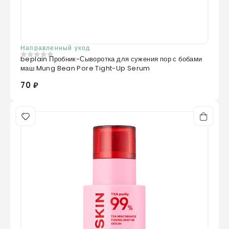
Направленный уход
beplain Пробник-Сыворотка для сужения пор с бобами
0
из 5
маш Mung Bean Pore Tight-Up Serum
70 ₽