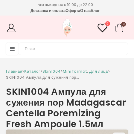
Без выходных с 10:00 до 22:00
Доставка и оплата
Оферта
О нас
Блог
0
0
Главная
>
Каталог
>
Skin1004
>
Mini format
,
Для лица
>
SKIN1004 Ампула для сужения пор
Madagascar Centella Poremizing Fresh
SKIN1004 Ампула для
Ampoule 1.5мл
сужения пор Madagascar
Centella Poremizing
Fresh Ampoule 1.5мл