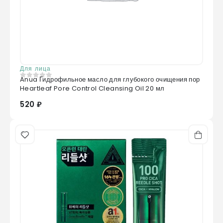
Для лица
Anua Гидрофильное масло для глубокого очищения пор
0
из 5
Heartleaf Pore Control Cleansing Oil 20 мл
520 ₽