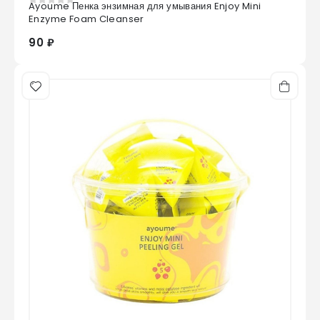
Ayoume Пенка энзимная для умывания Enjoy Mini
0
из 5
Enzyme Foam Cleanser
90 ₽