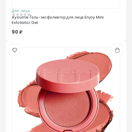
Для лица
Ayoume Гель-эксфолиатор для лица Enjoy Mini
0
из 5
Exfoliator Gel
90 ₽