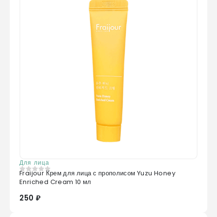
Для лица
Fraijour Крем для лица с прополисом Yuzu Honey
0
из 5
Enriched Cream 10 мл
250 ₽