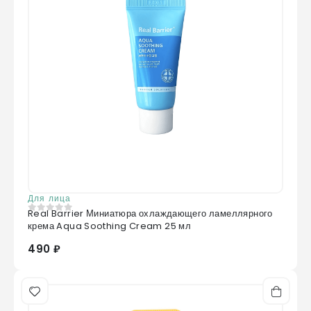
Для лица
Real Barrier Миниатюра охлаждающего ламеллярного
0
из 5
крема Aqua Soothing Cream 25 мл
490 ₽