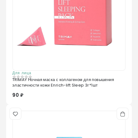
Для лица
TRIMAY Ночная маска с коллагеном для повышения
0
из 5
эластичности кожи Enrich-lift Sleep 3г*1шт
90 ₽