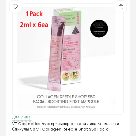
Для лица
VT Cosmetics Бустер-сыворотка для лица Коллаген и
0
из 5
Спикулы 50 VT Collagen Reedle Shot S50 Facial