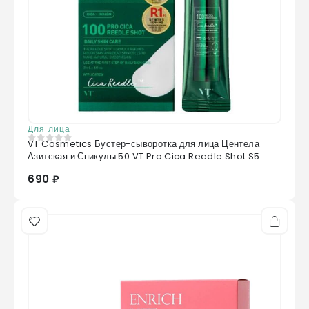
Для лица
VT Cosmetics Бустер-сыворотка для лица Центела
0
из 5
Азитская и Спикулы 50 VT Pro Cica Reedle Shot S5
690 ₽