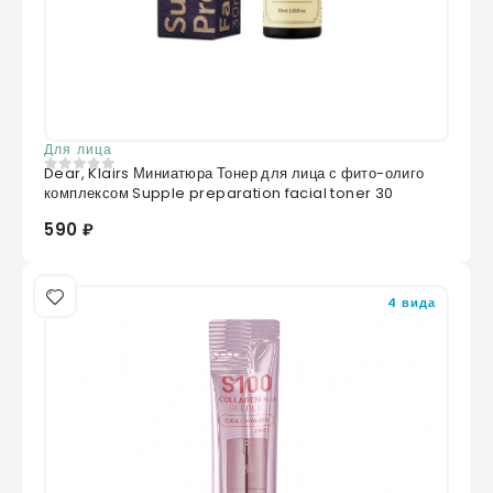
Для лица
Dear, Klairs Миниатюра Тонер для лица с фито-олиго
0
из 5
комплексом Supple preparation facial toner 30
590 ₽
4 вида