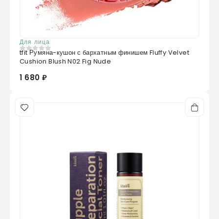
Для лица
tfit Румяна-кушон с бархатным финишем Fluffy Velvet
0
из 5
Cushion Blush N02 Fig Nude
1 680 ₽