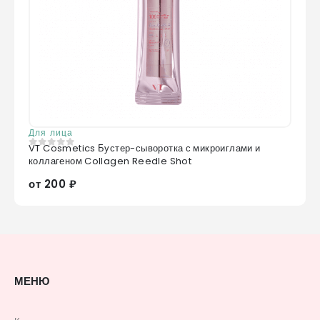
Для лица
VT Cosmetics Бустер-сыворотка с микроиглами и
0
из 5
коллагеном Collagen Reedle Shot
от 200 ₽
МЕНЮ