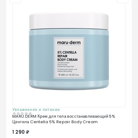
Увлажнение и питание
MARU.DERM Крем для тела восстанавливающий 5%
0
из 5
Центела Centella 5% Repair Body Cream
1 290 ₽