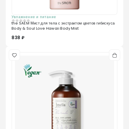
Увлажнение и питание
the SAEM Мист для тела с экстрактом цветов гибискуса
0
из 5
Body & Soul Love Hawaii Body Mist
838 ₽