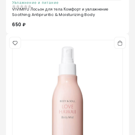
Увлажнение и питание
VIVIMIYU Лосьон для тела Комфорт и увлажнение
0
из 5
Soothing Antipruritic & Moisturizing Body
650 ₽