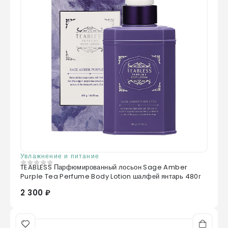
Увлажнение и питание
TEABLESS Парфюмированный лосьон Sage Amber
0
из 5
Purple Tea Perfume Body Lotion шалфей янтарь 480г
2 300 ₽