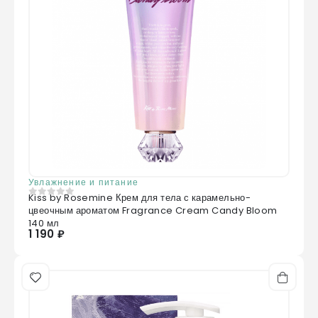
Увлажнение и питание
Kiss by Rosemine Крем для тела с карамельно-
0
из 5
цвеочным ароматом Fragrance Cream Candy Bloom
140 мл
1 190 ₽