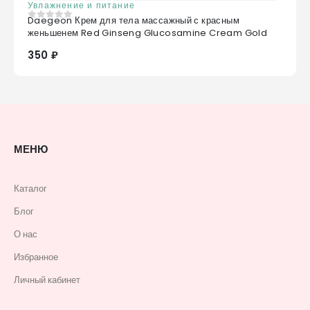
Увлажнение и питание
Daegeon Крем для тела массажный с красным
0
из 5
женьшенем Red Ginseng Glucosamine Cream Gold
350 ₽
МЕНЮ
Каталог
Блог
О нас
Избранное
Личный кабинет