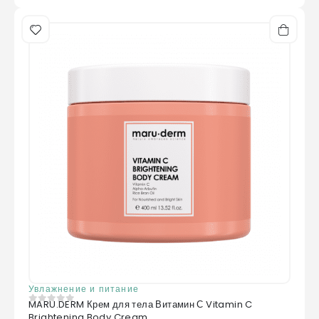
Увлажнение и питание
MARU.DERM Крем для тела Витамин С Vitamin C
0
из 5
Brightening Body Cream