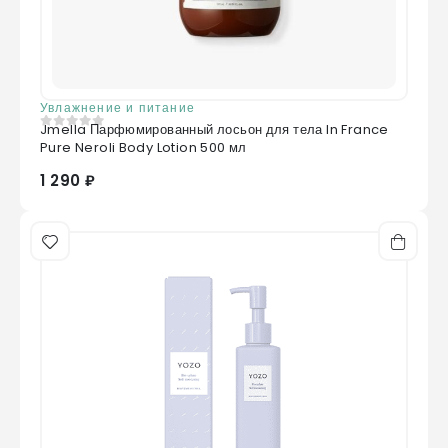
Увлажнение и питание
Jmella Парфюмированный лосьон для тела In France
0
из 5
Pure Neroli Body Lotion 500 мл
1 290 ₽