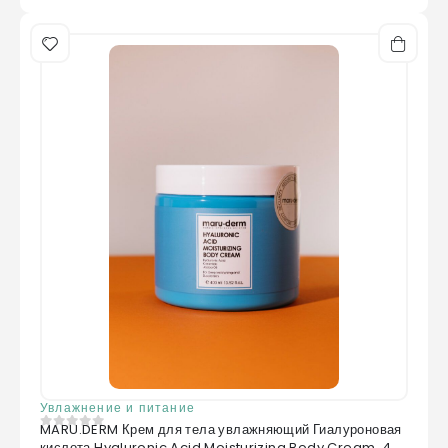
Увлажнение и питание
MARU.DERM Крем для тела увлажняющий Гиалуроновая
0
из 5
кислота Hyaluronic Acid Moisturizing Body Cream, 4