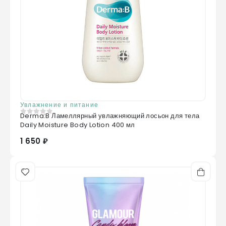
Увлажнение и питание
Derma:B Ламеллярный увлажняющий лосьон для тела
0
из 5
Daily Moisture Body Lotion 400 мл
1 650 ₽