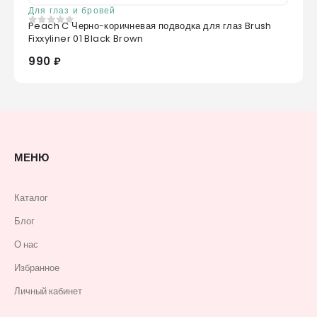
Для глаз и бровей
Peach C Черно-коричневая подводка для глаз Brush
0
из 5
Fixxyliner 01 Black Brown
990 ₽
МЕНЮ
Каталог
Блог
О нас
Избранное
Личный кабинет