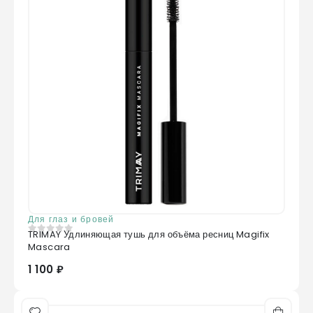
Для глаз и бровей
TRIMAY Удлиняющая тушь для объёма ресниц Magifix
0
из 5
Mascara
1 100 ₽