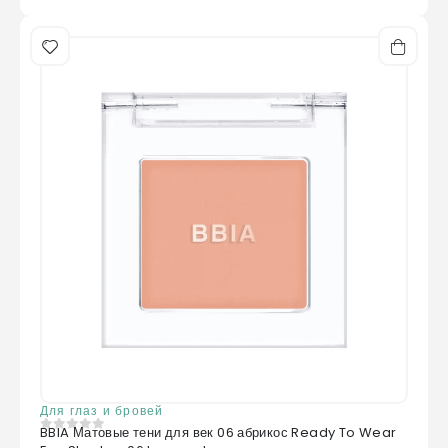
Для глаз и бровей
BBIA Матовые тени для век 06 абрикос Ready To Wear
0
из 5