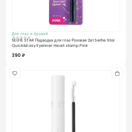
Для глаз и бровей
SELFIE STAR Подводка для глаз Розовая 2в1 Selfie Star
0
из 5
Quick&Easy Eyeliner Heart stamp Pink
390 ₽