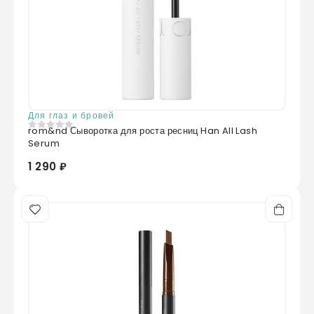
Для глаз и бровей
rom&nd Сыворотка для роста ресниц Han All Lash
0
из 5
Serum
1 290 ₽