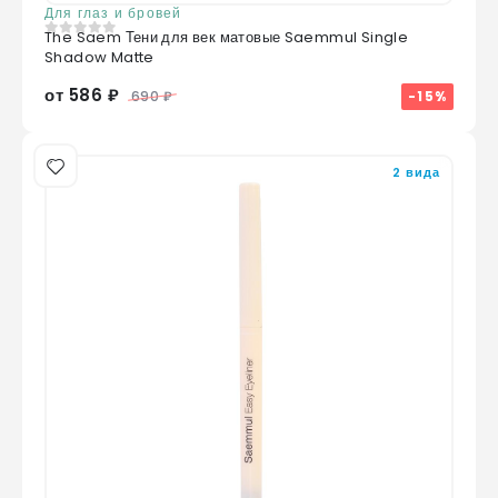
Для глаз и бровей
The Saem Тени для век матовые Saemmul Single
0
из 5
Shadow Matte
от 586 ₽
-15%
690 ₽
2 вида