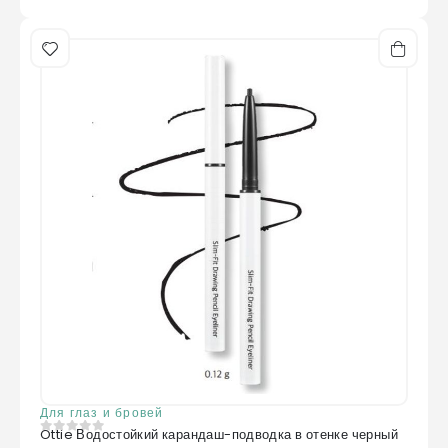
Для глаз и бровей
Ottie Водостойкий карандаш-подводка в отенке черный
0
из 5