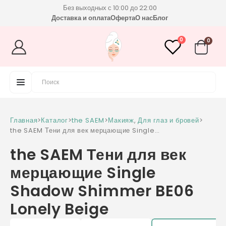
Без выходных с 10:00 до 22:00
Доставка и оплата
Оферта
О нас
Блог
0
0
Главная
>
Каталог
>
the SAEM
>
Макияж
,
Для глаз и бровей
>
the SAEM Тени для век мерцающие Single
Shadow Shimmer BE06 Lonely Beige
the SAEM Тени для век
мерцающие Single
Shadow Shimmer BE06
Lonely Beige