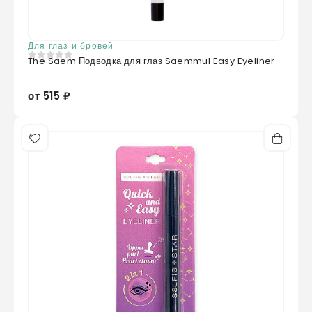
Для глаз и бровей
The Saem Подводка для глаз Saemmul Easy Eyeliner
0
из 5
от 515 ₽