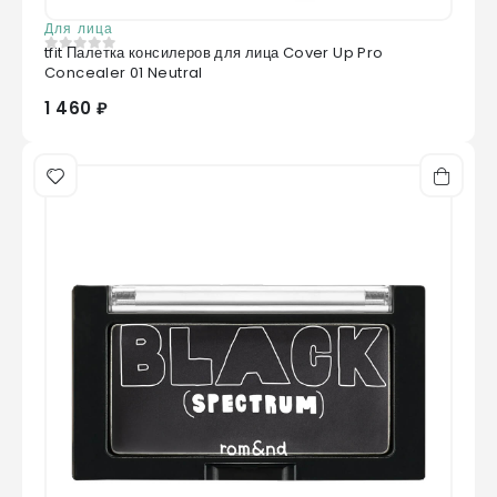
Для лица
tfit Палетка консилеров для лица Cover Up Pro
0
из 5
Concealer 01 Neutral
1 460 ₽