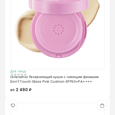
Для лица
Unleashia Увлажняющий кушон с сияющим финишем
0
из 5
Don't Touch Glass Pink Cushion SPF50+PA++++
от 2 490 ₽