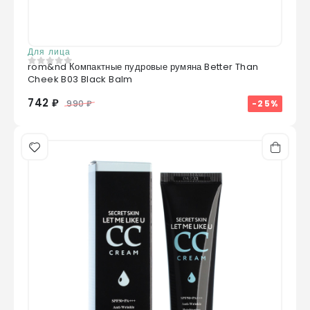
Для лица
rom&nd Компактные пудровые румяна Better Than
0
из 5
Cheek B03 Black Balm
742 ₽
-25%
990 ₽