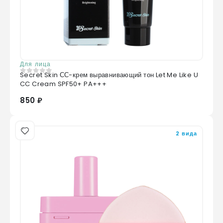
Для лица
Secret Skin СС-крем выравнивающий тон Let Me Like U
0
из 5
CC Cream SPF50+ PA+++
850 ₽
2 вида