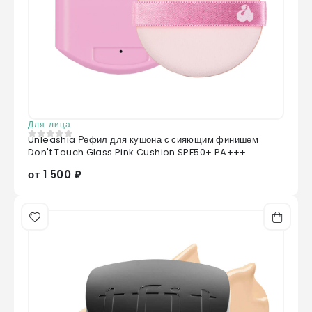
Для лица
Unleashia Рефил для кушона с сияющим финишем
0
из 5
Don't Touch Glass Pink Cushion SPF50+ PA+++
от 1 500 ₽