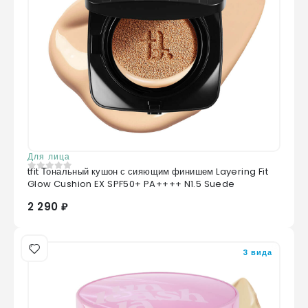
Для лица
tfit Тональный кушон с сияющим финишем Layering Fit
0
из 5
Glow Cushion EX SPF50+ PA++++ N1.5 Suede
2 290 ₽
3 вида