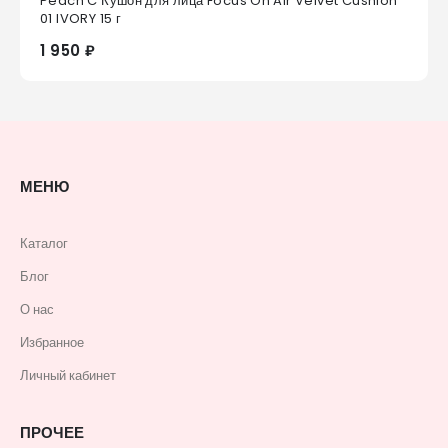
Peach C Кушон для лица Focus On Air Velvet Cushion
0
из 5
01 IVORY 15 г
1 950 ₽
МЕНЮ
Каталог
Блог
О нас
Избранное
Личный кабинет
ПРОЧЕЕ