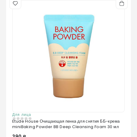
Для лица
Etude House Очищающая пенка для снятия ББ-крема
0
из 5
miniBaking Powder BB Deep Cleansing Foam 30 мл
390 ₽