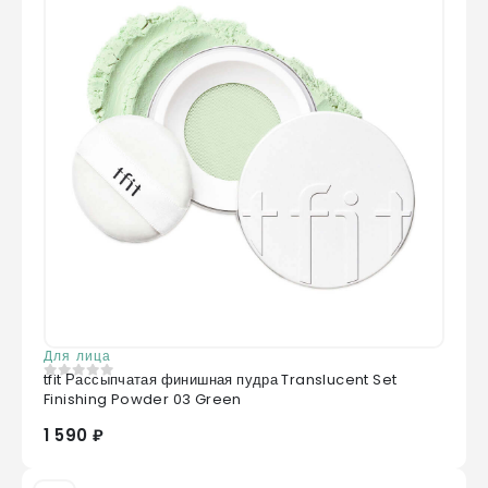
Для лица
tfit Рассыпчатая финишная пудра Translucent Set
0
из 5
Finishing Powder 03 Green
1 590 ₽