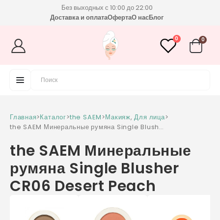
Без выходных с 10:00 до 22:00
Доставка и оплата
Оферта
О нас
Блог
0
0
Главная
>
Каталог
>
the SAEM
>
Макияж
,
Для лица
>
the SAEM Минеральные румяна Single Blusher
CR06 Desert Peach
the SAEM Минеральные
румяна Single Blusher
CR06 Desert Peach