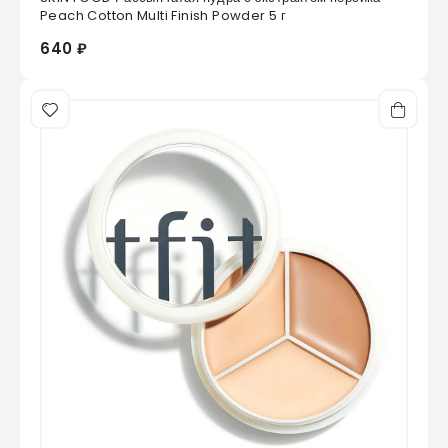
0
из 5
Peach Cotton Multi Finish Powder 5 г
640 ₽