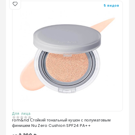
5 видов
Для лица
rom&nd Стойкий тональный кушон с полуматовым
0
из 5
финишем Nu Zero Cushion SPF24 PA++