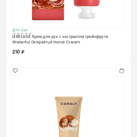
Для рук
LEBELAGE Крем для рук с экстрактом грейпфрута
0
из 5
Waterful Grapefruit Hand Cream
210 ₽