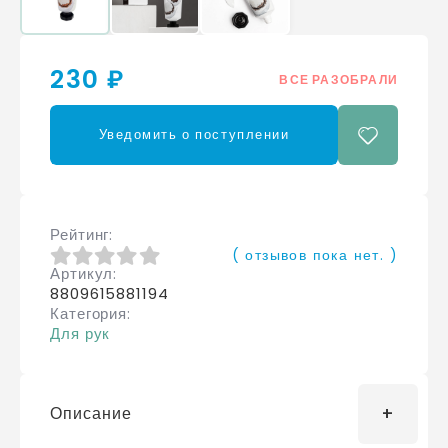
230 ₽
ВСЕ РАЗОБРАЛИ
Уведомить о поступлении
Рейтинг
( отзывов пока нет. )
Артикул
0
из 5
8809615881194
Категория
Для рук
Описание