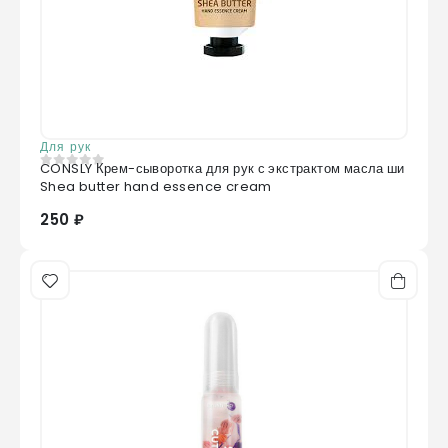
Для рук
CONSLY Крем-сыворотка для рук с экстрактом масла ши
0
из 5
Shea butter hand essence cream
250 ₽