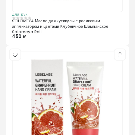
Для рук
SOLOMEYA Масло для кутикулы с роликовым
0
из 5
аппликатором и цветами Клубничное Шампанское
Solomeya Roll
450 ₽