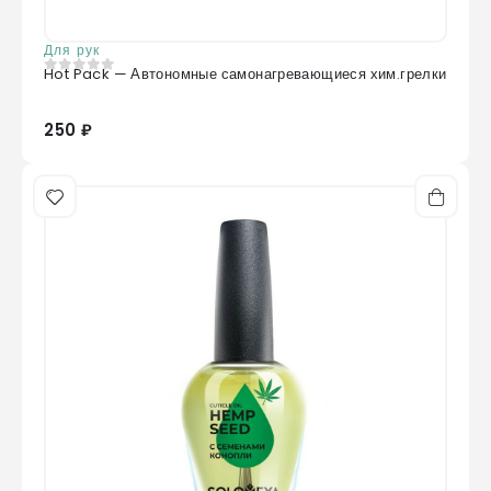
Для рук
Hot Pack — Автономные самонагревающиеся хим.грелки
0
из 5
250 ₽