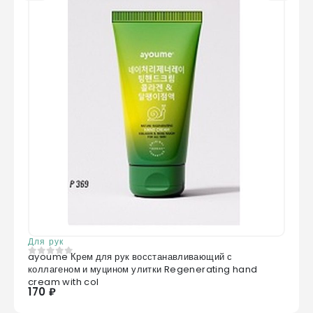
Для рук
ayoume Крем для рук восстанавливающий с
0
из 5
коллагеном и муцином улитки Regenerating hand
cream with col
170 ₽