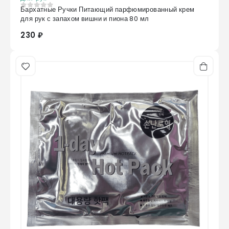
Бархатные Ручки Питающий парфюмированный крем
0
из 5
для рук с запахом вишни и пиона 80 мл
230 ₽