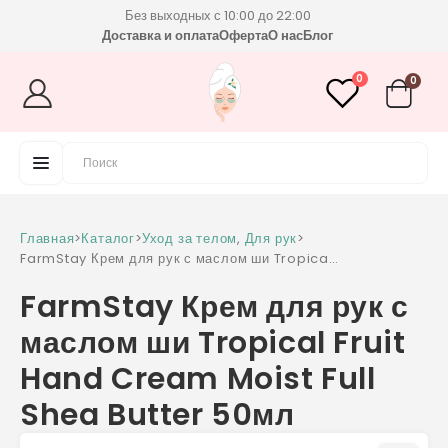
Без выходных с 10:00 до 22:00
Доставка и оплата
Оферта
О нас
Блог
0
0
Главная
>
Каталог
>
Уход за телом
,
Для рук
>
FarmStay Крем для рук с маслом ши Tropical
Fruit Hand Cream Moist Full Shea Butter
FarmStay Крем для рук с
50мл
маслом ши Tropical Fruit
Hand Cream Moist Full
Shea Butter 50мл