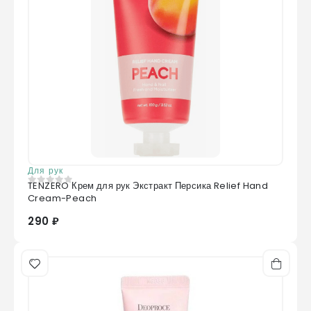
Для рук
TENZERO Крем для рук Экстракт Персика Relief Hand
0
из 5
Cream-Peach
290 ₽