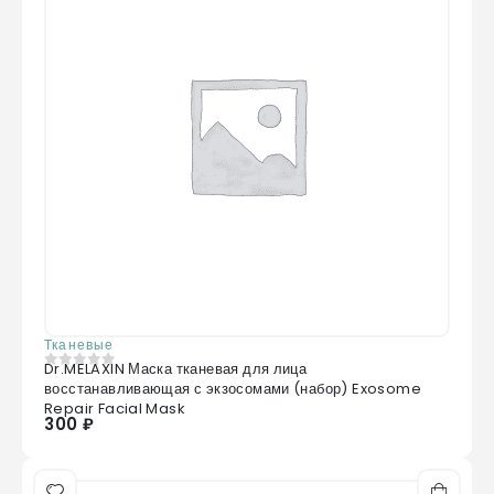
Тканевые
Dr.MELAXIN Маска тканевая для лица
0
из 5
восстанавливающая с экзосомами (набор) Exosome
Repair Facial Mask
300 ₽