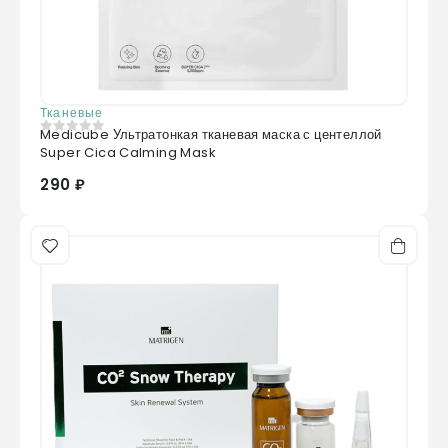
Тканевые
Medicube Ультратонкая тканевая маска с центеллой
0
из 5
Super Cica Calming Mask
290 ₽