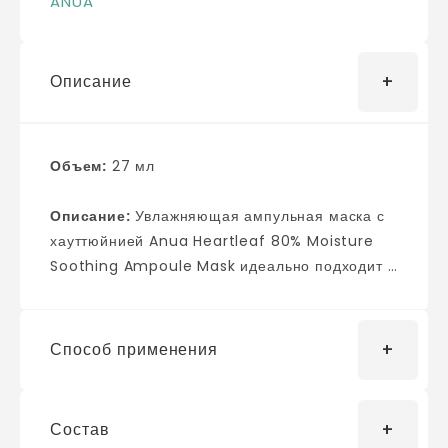
ANUA
Описание
Объем:
27 мл
Описание:
Увлажняющая ампульная маска с
хауттюйнией Anua Heartleaf 80% Moisture
Soothing Ampoule Mask идеально подходит в
качестве экспресс-восстановления для сухой
и обезвоженной кожи, обильно насыщает
влагой и формирует барьер, препятствующий
Способ применения
её испарению. Дополнительно обладает
успокаивающим и противовоспалительным
действием. Главный актив средства — 80%
Состав
Использовать после этапов очищения и
экстракта хауттюйнии сердцевидной с яркими