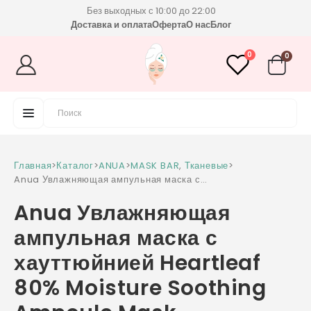
Без выходных с 10:00 до 22:00
Доставка и оплата
Оферта
О нас
Блог
0
0
Главная
>
Каталог
>
ANUA
>
MASK BAR
,
Тканевые
>
Anua Увлажняющая ампульная маска с
хауттюйнией Heartleaf 80% Moisture
Anua Увлажняющая
Soothing Ampoule Mask
ампульная маска с
хауттюйнией Heartleaf
80% Moisture Soothing