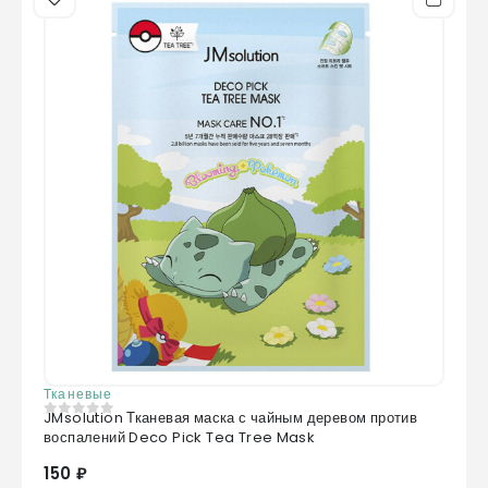
Тканевые
JMsolution Тканевая маска с чайным деревом против
0
из 5
воспалений Deco Pick Tea Tree Mask
150 ₽