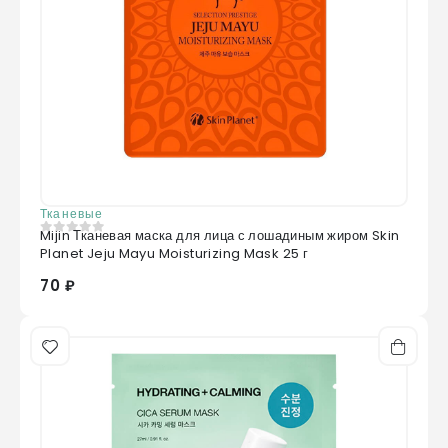
Подходит для сухой, чувствительной и
обезвоженной кожи.
Тканевые
Mijin Тканевая маска для лица с лошадиным жиром Skin
0
из 5
Planet Jeju Mayu Moisturizing Mask 25 г
70 ₽