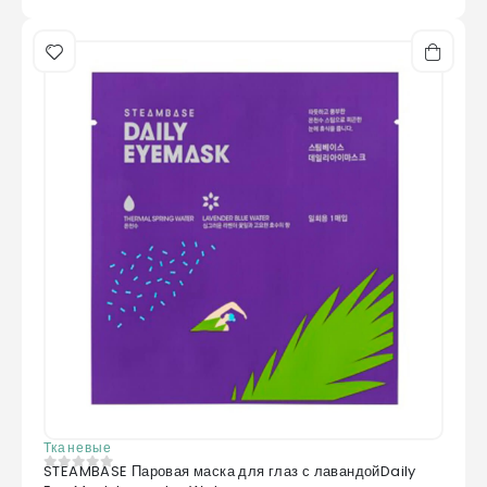
Тканевые
STEAMBASE Паровая маска для глаз с лавандойDaily
0
из 5