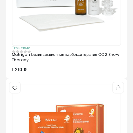
Тканевые
Matrigen Безинъекционная карбокситерапия CO2 Snow
0
из 5
Therapy
1 210 ₽