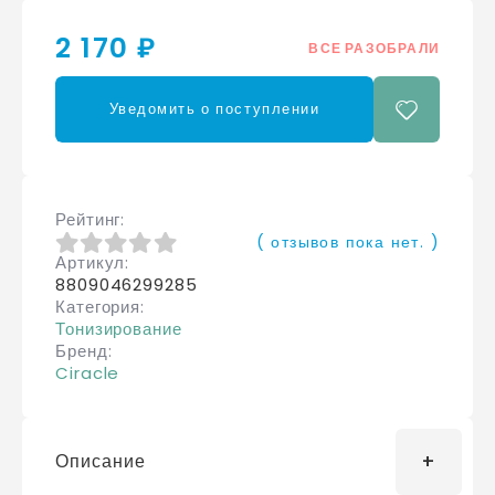
2 170 ₽
ВСЕ РАЗОБРАЛИ
Уведомить о поступлении
Рейтинг
( отзывов пока нет. )
Артикул
0
из 5
8809046299285
Категория
Тонизирование
Бренд
Ciracle
Описание