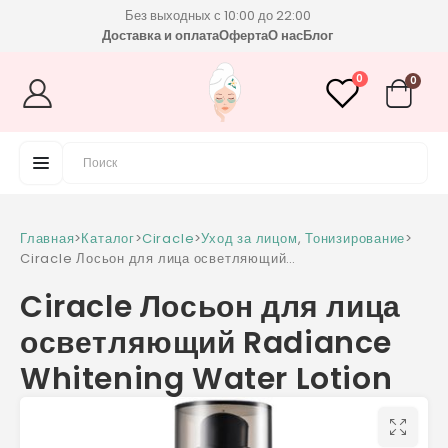
Без выходных с 10:00 до 22:00
Доставка и оплата
Оферта
О нас
Блог
0
0
Главная
>
Каталог
>
Ciracle
>
Уход за лицом
,
Тонизирование
>
Ciracle Лосьон для лица осветляющий
Radiance Whitening Water Lotion
Ciracle Лосьон для лица
осветляющий Radiance
Whitening Water Lotion