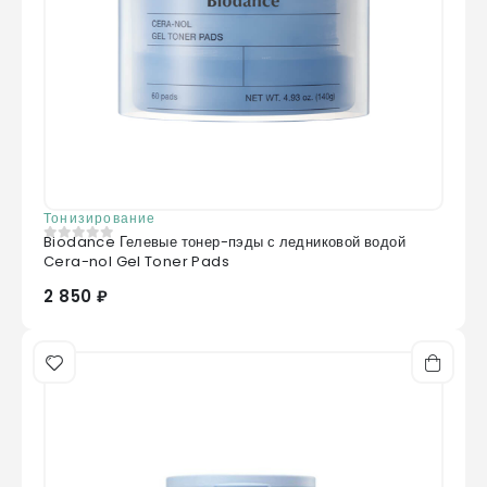
Тонизирование
Biodance Гелевые тонер-пэды с ледниковой водой
0
из 5
Cera-nol Gel Toner Pads
2 850 ₽