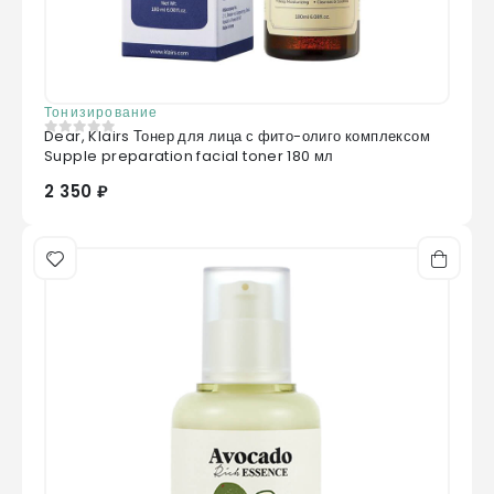
Тонизирование
Dear, Klairs Тонер для лица с фито-олиго комплексом
0
из 5
Supple preparation facial toner 180 мл
2 350 ₽