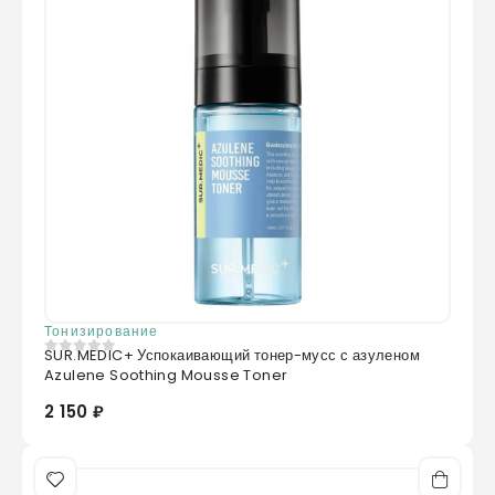
Тонизирование
SUR.MEDIC+ Успокаивающий тонер-мусс с азуленом
0
из 5
Azulene Soothing Mousse Toner
2 150 ₽