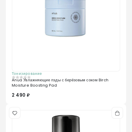
Тонизирование
Anua Увлажняющие пэды с берёзовым соком Birch
0
из 5
Moisture Boosting Pad
2 490 ₽