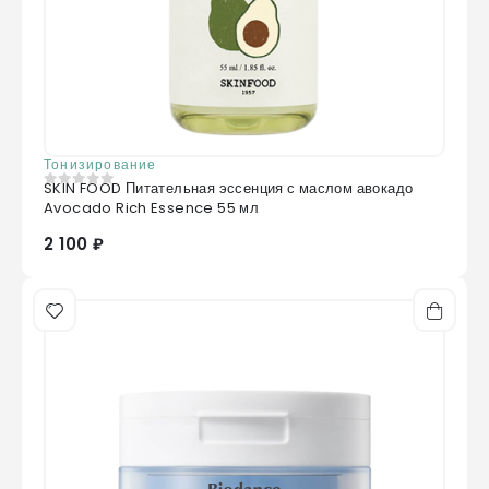
Тонизирование
SKIN FOOD Питательная эссенция с маслом авокадо
0
из 5
Avocado Rich Essence 55 мл
2 100 ₽