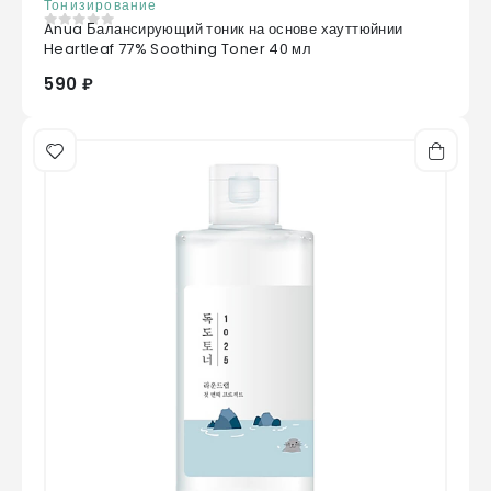
Тонизирование
Anua Балансирующий тоник на основе хауттюйнии
0
из 5
Heartleaf 77% Soothing Toner 40 мл
590 ₽