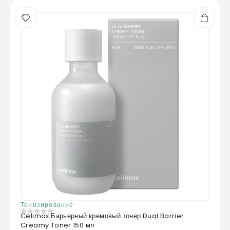
Тонизирование
Celimax Барьерный кремовый тонер Dual Barrier
0
из 5
Creamy Toner 150 мл