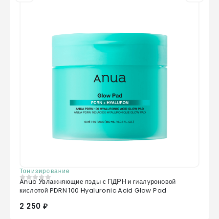
Тонизирование
Anua Увлажняющие пэды с ПДРН и гиалуроновой
0
из 5
кислотой PDRN 100 Hyaluronic Acid Glow Pad
2 250 ₽