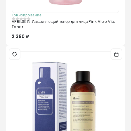
Тонизирование
APRILSKIN Увлажняющий тонер для лица Pink Aloe Vita
0
из 5
Toner
2 390 ₽