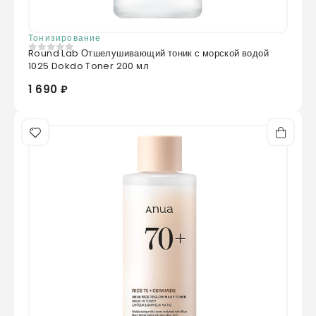
Тонизирование
Round Lab Отшелушивающий тоник с морской водой
0
из 5
1025 Dokdo Toner 200 мл
1 690 ₽