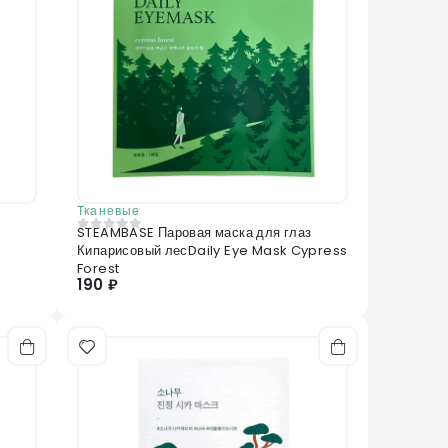
Тканевые
STEAMBASE Паровая маска для глаз
0
из 5
Кипарисовый лесDaily Eye Mask Cypress
Forest
190 ₽