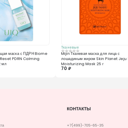
Тканевые
щая маска с ПДРН Biome
Mijin Тканевая маска для лица с
0
из 5
Reset PDRN Calming
лошадиным жиром Skin Planet Jeju
2 мл
Moisturizing Mask 25 г
70 ₽
КОНТАКТЫ
ата
+7(499)-705-65-35