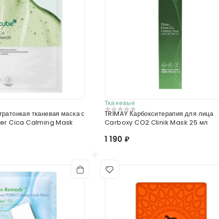
Тканевые
ратонкая тканевая маска с
TRIMAY Карбокситерапия для лица
0
из 5
per Cica Calming Mask
Carboxy CO2 Clinik Mask 25 мл
1 190 ₽