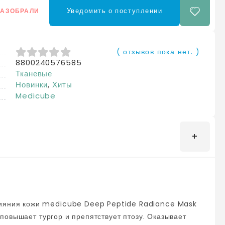
Уведомить о поступлении
РАЗОБРАЛИ
( отзывов пока нет. )
8800240576585
0
из 5
Тканевые
Новинки
,
Хиты
Medicube
повышает тургор и препятствует птозу. Оказывает