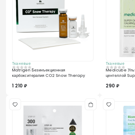
Тканевые
Тканевые
Matrigen Безинъекционная
Medicube Ульт
0
из 5
0
из 5
карбокситерапия CO2 Snow Therapy
центеллой Su
1 210 ₽
290 ₽