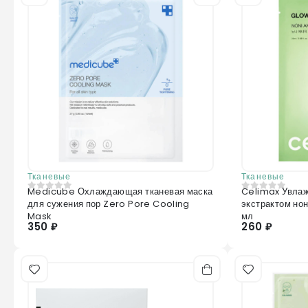
Тканевые
Тканевые
Medicube Охлаждающая тканевая маска
Celimax Увла
0
из 5
0
из 5
для сужения пор Zero Pore Cooling
экстрактом нон
Mask
мл
350 ₽
260 ₽