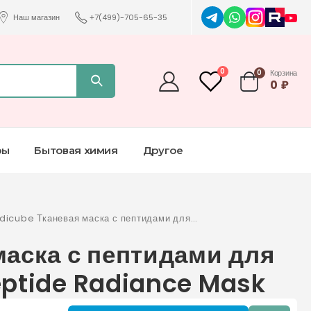
Наш магазин
+7(499)-705-65-35
0
0
Корзина
0
₽
ры
Бытовая химия
Другое
dicube Тканевая маска с пептидами для
яния кожи Deep Peptide Radiance Mask
аска с пептидами для
eptide Radiance Mask