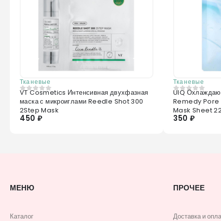
Тканевые
Тканевые
VT Cosmetics Интенсивная двухфазная
UIQ Охлаждаю
0
из 5
0
из 5
маска с микроиглами Reedle Shot 300
Remedy Pore 
2Step Mask
Mask Sheet 2
450 ₽
350 ₽
МЕНЮ
ПРОЧЕЕ
Каталог
Доставка и опл