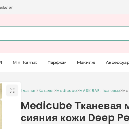
ас
Блог
R
Mini format
Парфюм
Макияж
Аксессуа
Главная
>
Каталог
>
Medicube
>
MASK BAR
,
Тканевые
>
Me
си
Medicube Тканевая м
сияния кожи Deep P