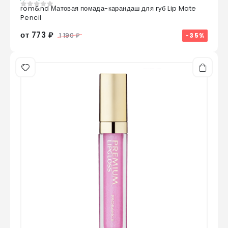
rom&nd Матовая помада-карандаш для губ Lip Mate
0
из 5
Pencil
от 773 ₽
-35%
1 190 ₽