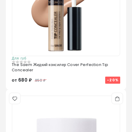
Для губ
The Saem Жидкий консилер Cover Perfection Tip
0
из 5
Concealer
от 680 ₽
-20%
850 ₽