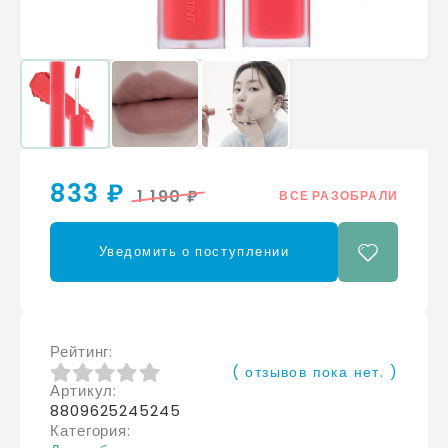
833 ₽
1 190 ₽
ВСЕ РАЗОБРАЛИ
Уведомить о поступлении
Рейтинг
( отзывов пока нет. )
Артикул
0
из 5
8809625245245
Категория