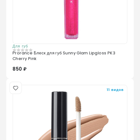
Для губ
Prorance Блеск для губ Sunny Glam Lipgloss PK3
0
из 5
Cherry Pink
850 ₽
11 видов