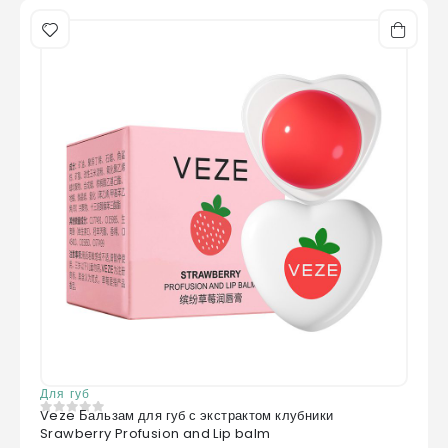
Для губ
Veze Бальзам для губ с экстрактом клубники
0
из 5
Srawberry Profusion and Lip balm