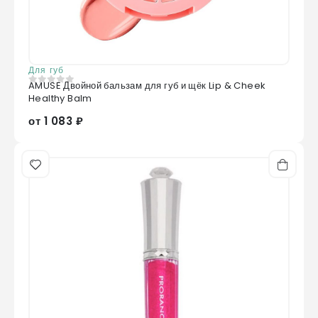
Для губ
AMUSE Двойной бальзам для губ и щёк Lip & Cheek
0
из 5
Healthy Balm
от 1 083 ₽