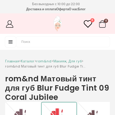
Без выходных с 10:00 до 22:00
Доставка и оплата
Оферта
О нас
Блог
0
0
Главная
>
Каталог
>
rom&nd
>
Макияж
,
Для губ
>
rom&nd Матовый тинт для губ Blur Fudge Tint
09 Coral Jubilee
rom&nd Матовый тинт
для губ Blur Fudge Tint 09
Coral Jubilee