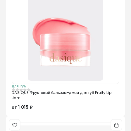
Для губ
DASIQUE Фруктовый бальзам-джем для губ Fruity Lip
0
из 5
Jam
от 1 015 ₽