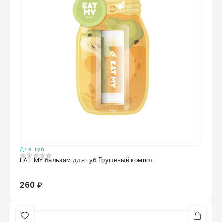
Для губ
EAT MY бальзам для губ Грушевый компот
0
из 5
260 ₽