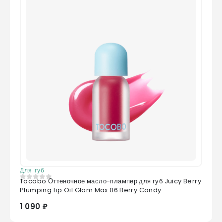
Для губ
Tocobo Оттеночное масло-плампер для губ Juicy Berry
0
из 5
Plumping Lip Oil Glam Max 06 Berry Candy
1 090 ₽