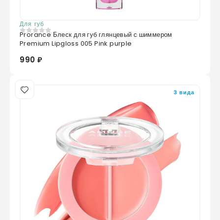
Для губ
Prorance Блеск для губ глянцевый с шиммером
0
из 5
Premium Lipgloss 005 Pink purple
990 ₽
3 вида