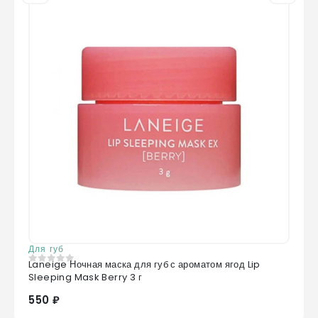
Для губ
Laneige Ночная маска для губ с ароматом ягод Lip
0
из 5
Sleeping Mask Berry 3 г
550 ₽