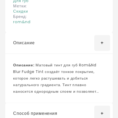
Для губ
Метки
Скидки
Бренд
rom&nd
Описание
Описание:
Матовый тинт для губ Rom&Nd
Blur Fudge Tint создаёт тонкое покрытие,
которое легко растушевать и добиться
натурального градиента. Тинт плавно
наносится однородным слоем и позволяет
создать эффект зацелованных губ. Смягчает и
поддерживает гладкость кожи, не
пересушивает, не растекается и не оставляет
Способ применения
следов. Содержит масло макадамии и