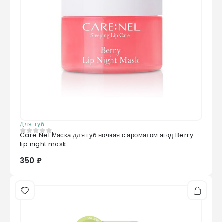
Для губ
Care:Nel Маска для губ ночная с ароматом ягод Berry
0
из 5
lip night mask
350 ₽