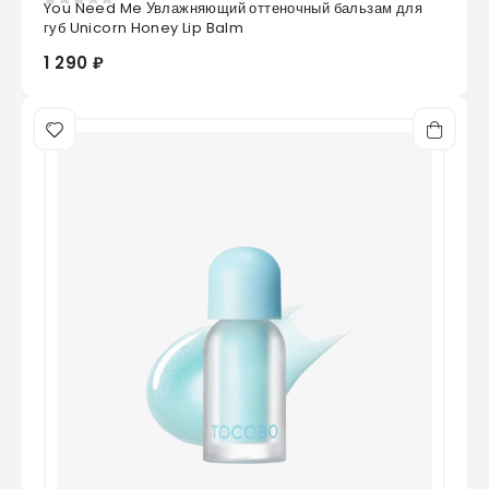
You Need Me Увлажняющий оттеночный бальзам для
0
из 5
губ Unicorn Honey Lip Balm
1 290 ₽