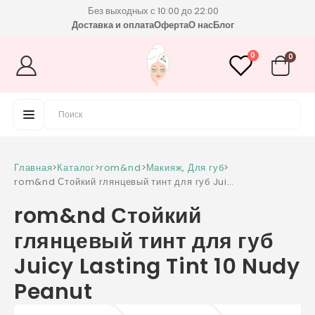
Без выходных с 10:00 до 22:00
Доставка и оплата
Оферта
О нас
Блог
0
0
Главная
>
Каталог
>
rom&nd
>
Макияж
,
Для губ
>
rom&nd Стойкий глянцевый тинт для губ Juicy
Lasting Tint 10 Nudy Peanut
rom&nd Стойкий
глянцевый тинт для губ
Juicy Lasting Tint 10 Nudy
Peanut