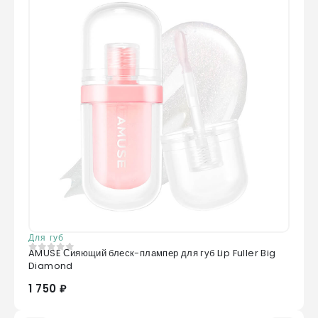
Для губ
AMUSE Сияющий блеск-плампер для губ Lip Fuller Big
0
из 5
Diamond
1 750 ₽