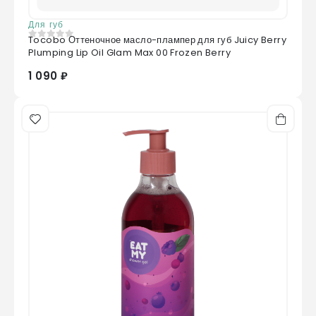
Для губ
Tocobo Оттеночное масло-плампер для губ Juicy Berry
0
из 5
Plumping Lip Oil Glam Max 00 Frozen Berry
1 090 ₽