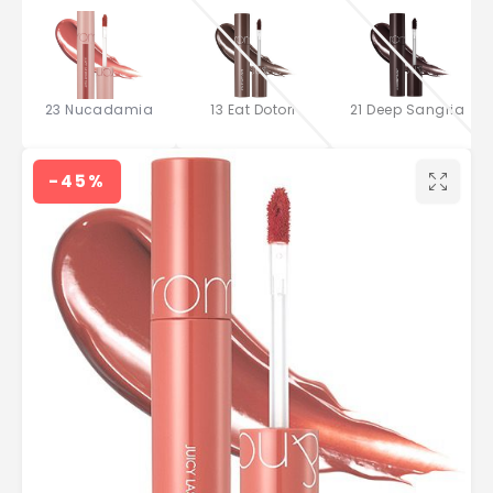
23 Nucadamia
13 Eat Dotori
21 Deep Sangria
-45%