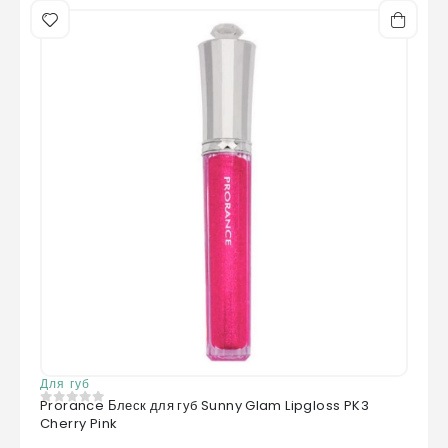
Для губ
Prorance Блеск для губ Sunny Glam Lipgloss PK3
0
из 5
Cherry Pink