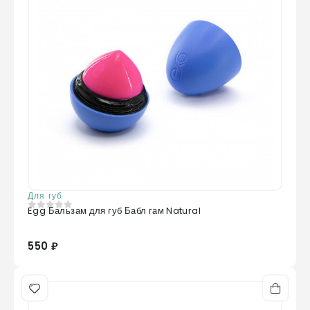
Для губ
Egg Бальзам для губ Бабл гам Natural
0
из 5
550 ₽