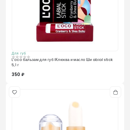
Для губ
L’oco бальзам для губ lКлюква и масло Ши abial stick
0
из 5
5,1 г
350 ₽