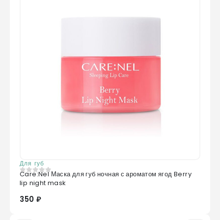
Для губ
Care:Nel Маска для губ ночная с ароматом ягод Berry
0
из 5
lip night mask
350 ₽