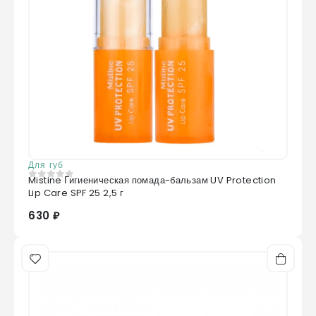
Для губ
Mistine Гигиеническая помада-бальзам UV Protection
0
из 5
Lip Care SPF 25 2,5 г
630 ₽