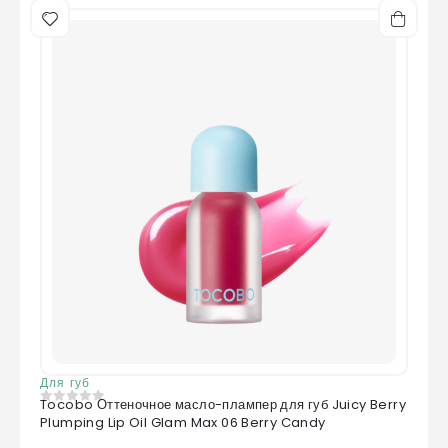
Для губ
Tocobo Оттеночное масло-плампер для губ Juicy Berry
0
из 5
Plumping Lip Oil Glam Max 06 Berry Candy