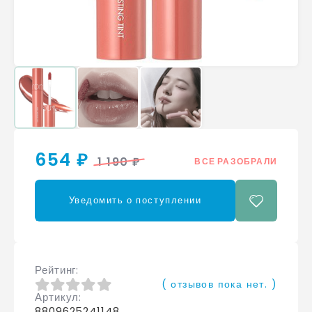
654 ₽
1 190 ₽
ВСЕ РАЗОБРАЛИ
Уведомить о поступлении
Рейтинг
( отзывов пока нет. )
Артикул
0
из 5
8809625241148