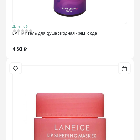
Для губ
EAT MY гель для душа Ягодная крем-сода
0
из 5
450 ₽