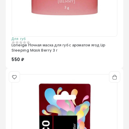
Для губ
Laneige Ночная маска для губ с ароматом ягод Lip
0
из 5
Sleeping Mask Berry 3 г
550 ₽