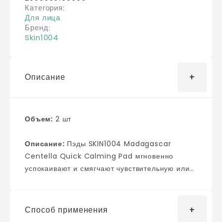
Категория
Для лица
Бренд
Skin1004
Описание
Объем:
2 шт
Описание:
Пэды SKIN1004 Madagascar
Centella Quick Calming Pad мгновенно
успокаивают и смягчают чувствительную или
повреждённую кожу, приятно освежают,
увлажняют и снимают раздражение. Средство
стимулирует заживление, избавляет от
Способ применения
покраснения и снижает реактивность к