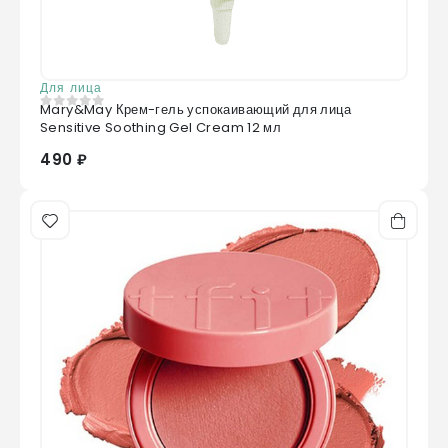
Для лица
Mary&May Крем-гель успокаивающий для лица
0
из 5
Sensitive Soothing Gel Cream 12 мл
490 ₽