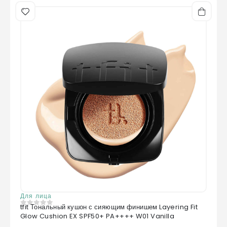
Для лица
tfit Тональный кушон с сияющим финишем Layering Fit
0
из 5
Glow Cushion EX SPF50+ PA++++ W01 Vanilla