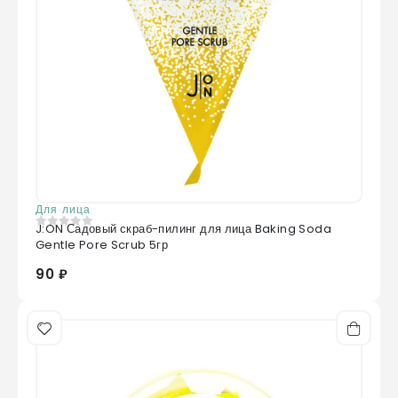
Для лица
J:ON Садовый скраб-пилинг для лица Baking Soda
0
из 5
Gentle Pore Scrub 5гр
90 ₽