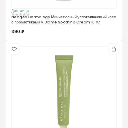
Для лица
Neogen Dermalogy Миниатюрный успокаивающий крем
0
из 5
с пробиотиками V.Biome Soothing Cream 10 мл
390 ₽