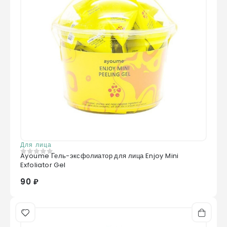
Для лица
Ayoume Гель-эксфолиатор для лица Enjoy Mini
0
из 5
Exfoliator Gel
90 ₽