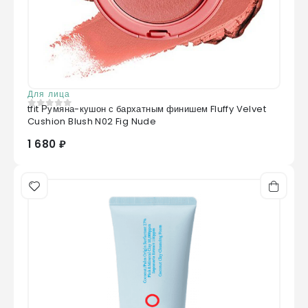
Для лица
tfit Румяна-кушон с бархатным финишем Fluffy Velvet
0
из 5
Cushion Blush N02 Fig Nude
1 680 ₽