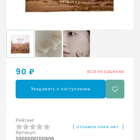
90 ₽
ВСЕ РАЗОБРАЛИ
Уведомить о поступлении
Рейтинг
( отзывов пока нет. )
Артикул
0
из 5
2000000100906