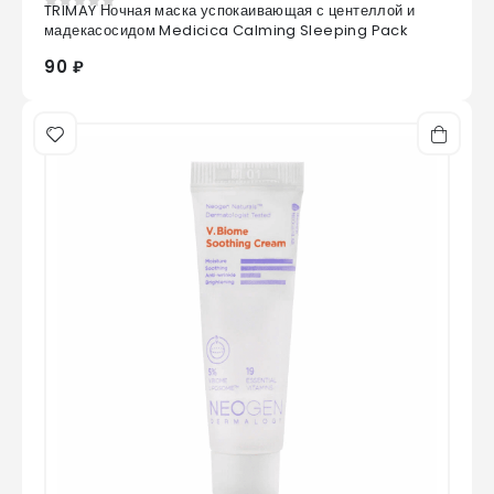
TRIMAY Ночная маска успокаивающая с центеллой и
0
из 5
мадекасосидом Medicica Calming Sleeping Pack
90 ₽