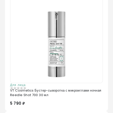
Для лица
VT Cosmetics Бустер-сыворотка с микроиглами ночная
0
из 5
Reedle Shot 700 30 мл
5 790 ₽