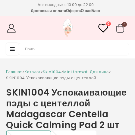
Без выходных с 10:00 до 22:00
Доставка и оплата
Оферта
О нас
Блог
0
0
Главная
>
Каталог
>
Skin1004
>
Mini format
,
Для лица
>
SKIN1004 Успокаивающие пэды с центеллой
Madagascar Centella Quick Calming Pad 2
SKIN1004 Успокаивающие
шт
пэды с центеллой
Madagascar Centella
Quick Calming Pad 2 шт