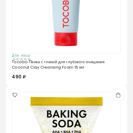
Для лица
Tocobo Пенка с глиной для глубокого очищения
0
из 5
Coconut Clay Cleansing Foam 15 мл
490 ₽