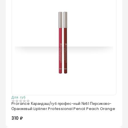
Для губ
Prorance Карандаш/губ профес-ный №61 Персиково-
0
из 5
Оранжевый Lipliner Professional Pencil Peach Orange
310 ₽