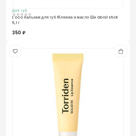
Для губ
L’oco бальзам для губ lКлюква и масло Ши abial stick
0
из 5
5,1 г
350 ₽