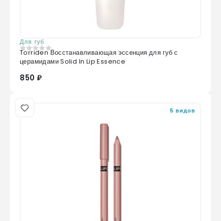
Для губ
Torriden Восстанавливающая эссенция для губ с
0
из 5
церамидами Solid In Lip Essence
850 ₽
5 видов