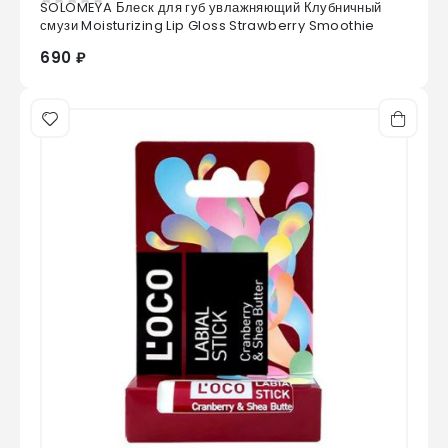
SOLOMEYA Блеск для губ увлажняющий Клубничный
0
из 5
смузи Moisturizing Lip Gloss Strawberry Smoothie
690 ₽