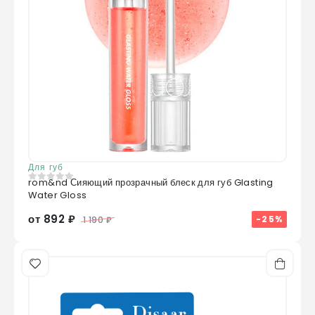
Для губ
rom&nd Сияющий прозрачный блеск для губ Glasting
0
из 5
Water Gloss
от 892 ₽
-25%
1 190 ₽