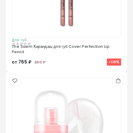
Для губ
The Saem Карандаш для губ Cover Perfection Lip
0
из 5
Pencil
от 765 ₽
-10%
850 ₽