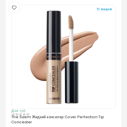
11 видов
Для губ
The Saem Жидкий консилер Cover Perfection Tip
0
из 5
Concealer