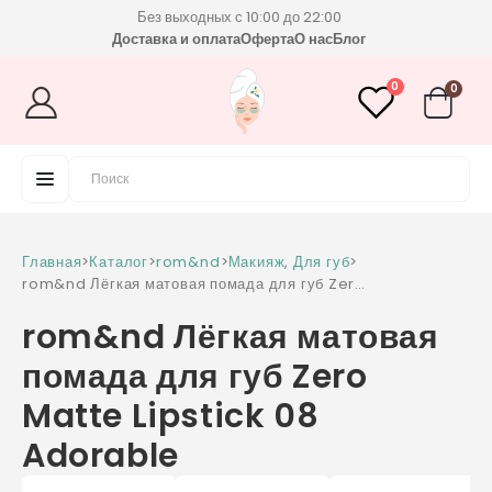
Без выходных с 10:00 до 22:00
Доставка и оплата
Оферта
О нас
Блог
0
0
Главная
>
Каталог
>
rom&nd
>
Макияж
,
Для губ
>
rom&nd Лёгкая матовая помада для губ Zero
Matte Lipstick 08 Adorable
rom&nd Лёгкая матовая
помада для губ Zero
Matte Lipstick 08
Adorable