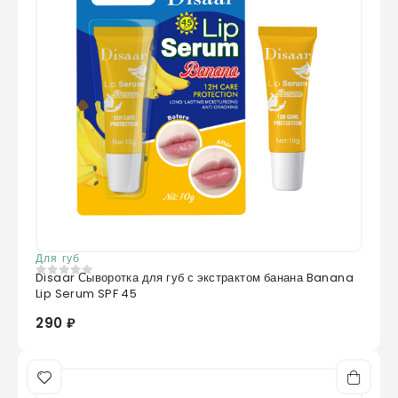
Для губ
Disaar Сыворотка для губ с экстрактом банана Banana
0
из 5
Lip Serum SPF 45
290 ₽