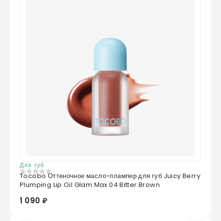
Для губ
Tocobo Оттеночное масло-плампер для губ Juicy Berry
0
из 5
Plumping Lip Oil Glam Max 04 Bitter Brown
1 090 ₽