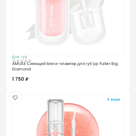
Для губ
AMUSE Сияющий блеск-плампер для губ Lip Fuller Big
0
из 5
Diamond
1 750 ₽
2 вида