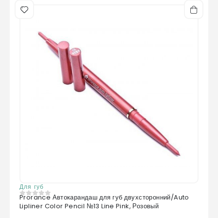
Для губ
Prorance Автокарандаш для губ двухсторонний/Auto
0
из 5
Lipliner Color Pencil №13 Line Pink, Розовый