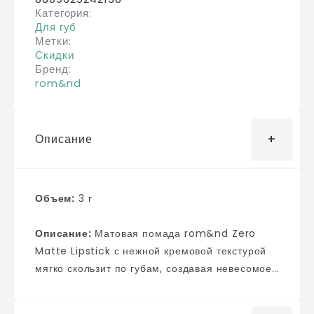
Категория
Для губ
Метки
Скидки
Бренд
rom&nd
Описание
Объем:
3 г
Описание:
Матовая помада rom&nd Zero
Matte Lipstick с нежной кремовой текстурой
мягко скользит по губам, создавая невесомое
бархатное покрытие. Стойкая помада
выглядит естественно, комфортно ложится на