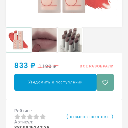
833 ₽
1 190 ₽
ВСЕ РАЗОБРАЛИ
Уведомить о поступлении
Рейтинг
( отзывов пока нет. )
Артикул
0
из 5
8809625242138