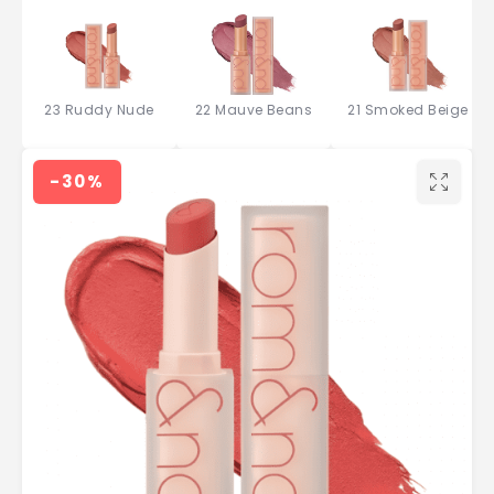
23 Ruddy Nude
22 Mauve Beans
21 Smoked Beige
-30%