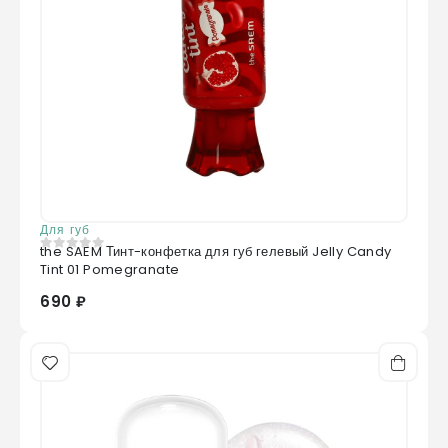
Для губ
the SAEM Тинт-конфетка для губ гелевый Jelly Candy
0
из 5
Tint 01 Pomegranate
690 ₽