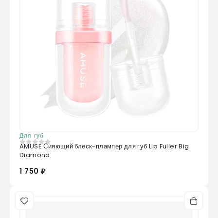
Для губ
AMUSE Сияющий блеск-плампер для губ Lip Fuller Big
0
из 5
Diamond
1 750 ₽