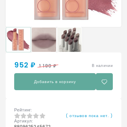
952 ₽
1 190 ₽
В наличии
Добавить в корзину
Рейтинг
( отзывов пока нет. )
Артикул
0
из 5
8809625245672