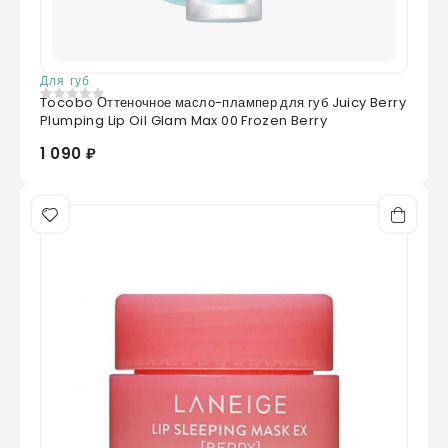
Для губ
Tocobo Оттеночное масло-плампер для губ Juicy Berry
0
из 5
Plumping Lip Oil Glam Max 00 Frozen Berry
1 090 ₽