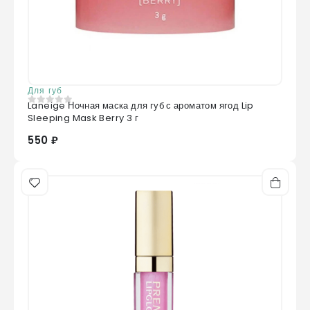
Для губ
Laneige Ночная маска для губ с ароматом ягод Lip
0
из 5
Sleeping Mask Berry 3 г
550 ₽