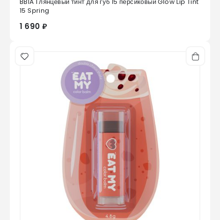
BBIA Глянцевый тинт для губ 15 персиковый Glow Lip Tint
0
из 5
15 Spring
1 690 ₽