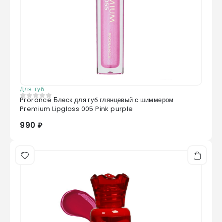
Для губ
Prorance Блеск для губ глянцевый с шиммером
0
из 5
Premium Lipgloss 005 Pink purple
990 ₽