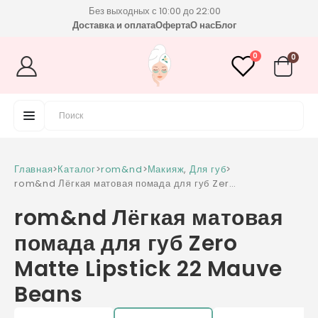
Без выходных с 10:00 до 22:00
Доставка и оплата
Оферта
О нас
Блог
0
0
Главная
>
Каталог
>
rom&nd
>
Макияж
,
Для губ
>
rom&nd Лёгкая матовая помада для губ Zero
Matte Lipstick 22 Mauve Beans
rom&nd Лёгкая матовая
помада для губ Zero
Matte Lipstick 22 Mauve
Beans