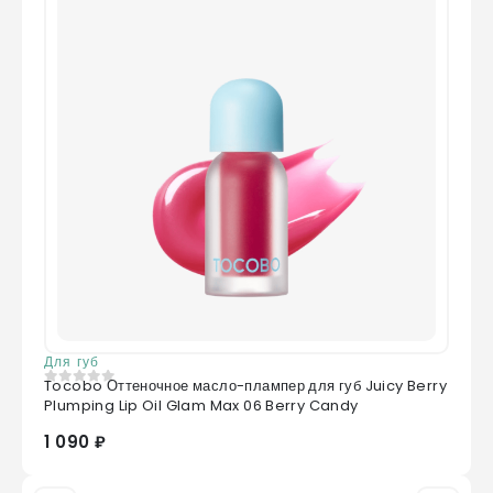
Для губ
Tocobo Оттеночное масло-плампер для губ Juicy Berry
0
из 5
Plumping Lip Oil Glam Max 06 Berry Candy
1 090 ₽