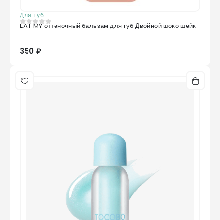
Для губ
EAT MY оттеночный бальзам для губ Двойной шоко шейк
0
из 5
350 ₽