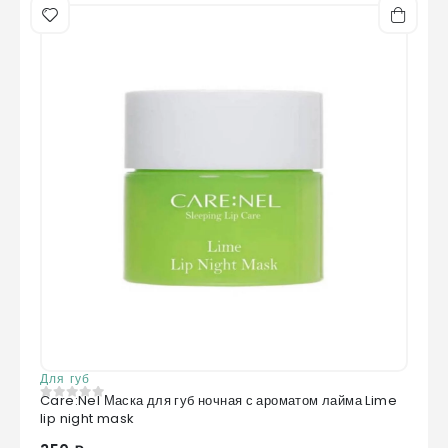
Для губ
Care:Nel Маска для губ ночная с ароматом лайма Lime
0
из 5
lip night mask