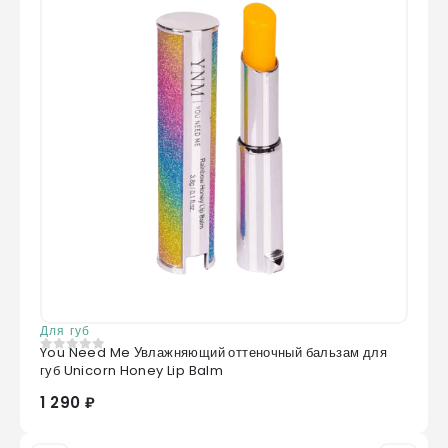
Для губ
You Need Me Увлажняющий оттеночный бальзам для
0
из 5
губ Unicorn Honey Lip Balm
1 290 ₽