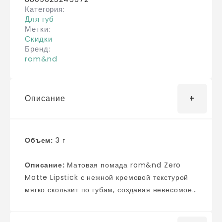
Категория
Для губ
Метки
Скидки
Бренд
rom&nd
Описание
Объем:
3 г
Описание:
Матовая помада rom&nd Zero
Matte Lipstick с нежной кремовой текстурой
мягко скользит по губам, создавая невесомое
бархатное покрытие. Стойкая помада
выглядит естественно, комфортно ложится на