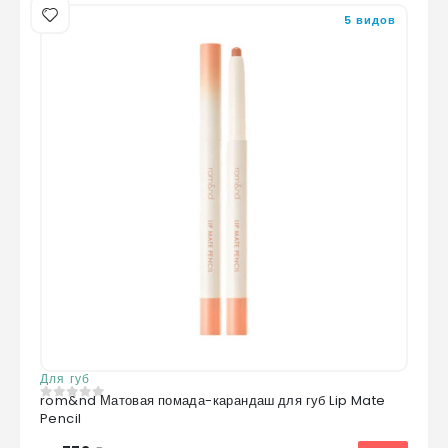
5 видов
Для губ
rom&nd Матовая помада-карандаш для губ Lip Mate
0
из 5
Pencil