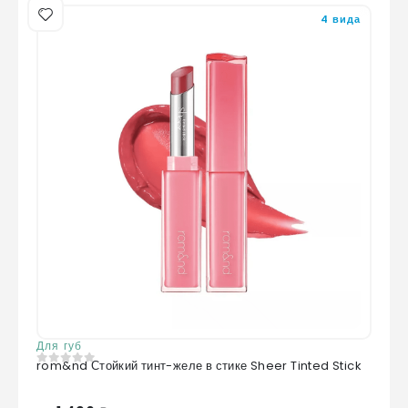
4 вида
Для губ
rom&nd Стойкий тинт-желе в стике Sheer Tinted Stick
0
из 5