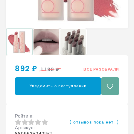
892 ₽
1 190 ₽
ВСЕ РАЗОБРАЛИ
Уведомить о поступлении
Рейтинг
( отзывов пока нет. )
Артикул
0
из 5
8809625242152