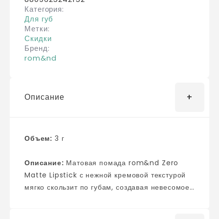
Категория
Для губ
Метки
Скидки
Бренд
rom&nd
Описание
Объем:
3 г
Описание:
Матовая помада rom&nd Zero
Matte Lipstick с нежной кремовой текстурой
мягко скользит по губам, создавая невесомое
бархатное покрытие. Стойкая помада
выглядит естественно, комфортно ложится на