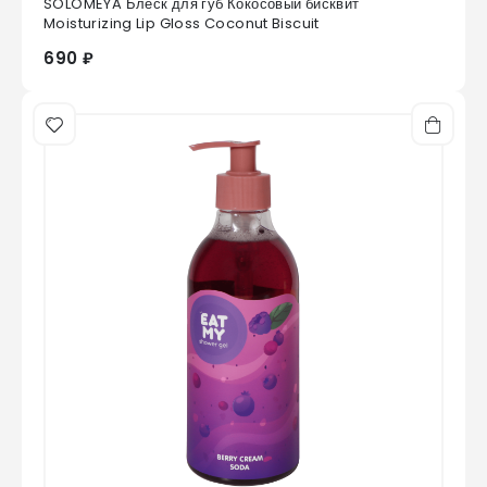
SOLOMEYA Блеск для губ Кокосовый бисквит
0
из 5
Moisturizing Lip Gloss Coconut Biscuit
690 ₽