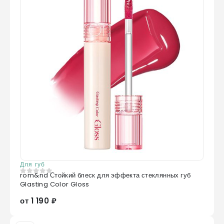
Для губ
rom&nd Стойкий блеск для эффекта стеклянных губ
0
из 5
Glasting Color Gloss
от 1 190 ₽