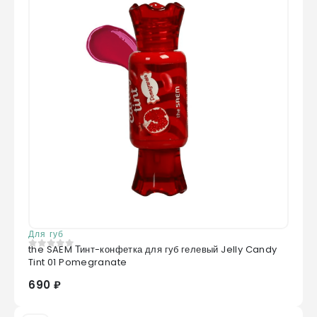
Hyaluronate,Hexylene Glycol,Gossypium
Herbaceum (Cotton) Seed Extract
Для губ
the SAEM Тинт-конфетка для губ гелевый Jelly Candy
0
из 5
Tint 01 Pomegranate
690 ₽