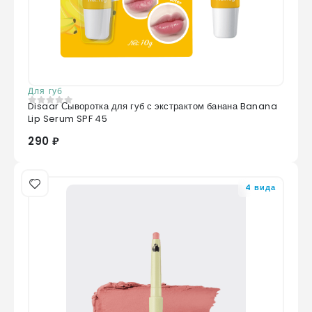
Для губ
Disaar Сыворотка для губ с экстрактом банана Banana
0
из 5
Lip Serum SPF 45
290 ₽
4 вида