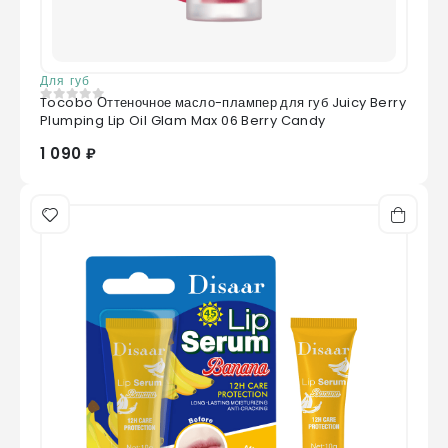
Для губ
Tocobo Оттеночное масло-плампер для губ Juicy Berry
0
из 5
Plumping Lip Oil Glam Max 06 Berry Candy
1 090 ₽