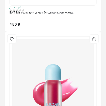
Для губ
EAT MY гель для душа Ягодная крем-сода
0
из 5
450 ₽