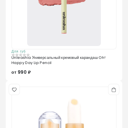
Для губ
Unleashia Универсальный кремовый карандаш Oh!
0
из 5
Happy Day Lip Pencil
от 990 ₽