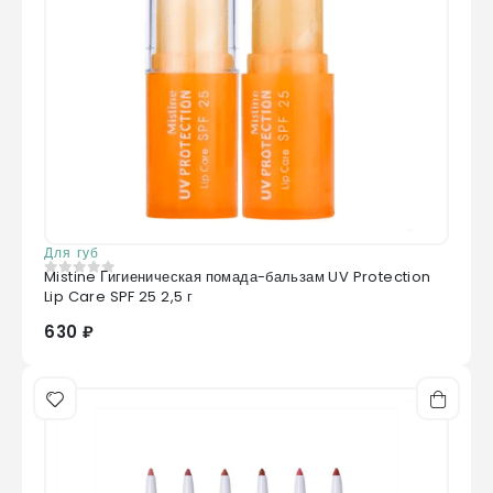
Для губ
Mistine Гигиеническая помада-бальзам UV Protection
0
из 5
Lip Care SPF 25 2,5 г
630 ₽