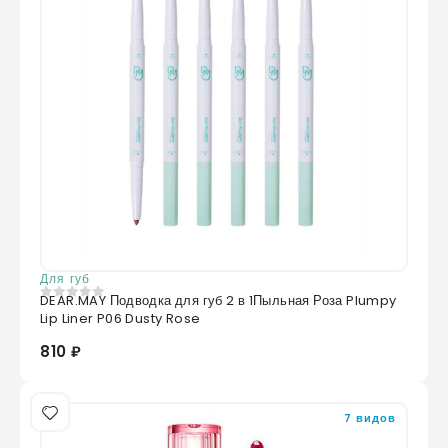
Для губ
DEAR.MAY Подводка для губ 2 в 1Пыльная Роза Plumpy
0
из 5
Lip Liner P06 Dusty Rose
810 ₽
7 видов